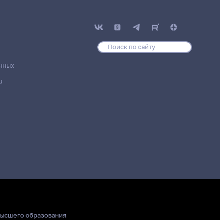
нных
u
высшего образования