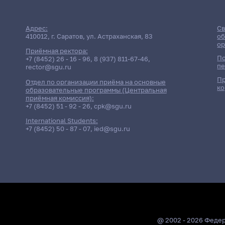
Адрес:
Св
410012, г. Саратов, ул. Астраханская, 83
об
ор
Приёмная ректора:
По
+7 (8452) 26 - 16 - 96
,
8 (937) 811-67-46
,
пе
rector@sgu.ru
Пр
Отдел по организации приёма на основные
ко
образовательные программы (Центральная
приёмная комиссия):
+7 (8452) 51 - 92 - 26
,
cpk@sgu.ru
International Students:
+7 (8452) 50 - 87 - 07
,
ied@sgu.ru
@ 2002 - 2026 Феде