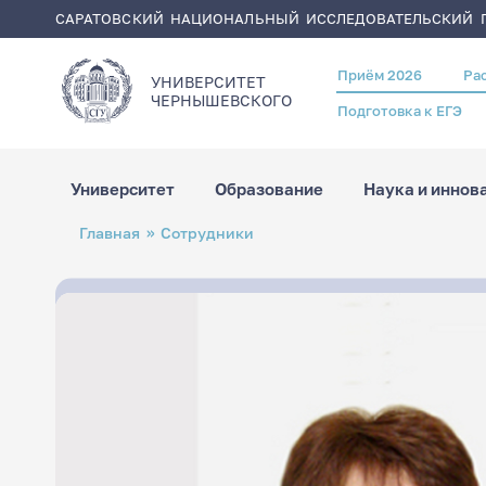
САРАТОВСКИЙ НАЦИОНАЛЬНЫЙ ИССЛЕДОВАТЕЛЬСКИЙ Г
Приём 2026
Ра
Header
УНИВЕРСИТЕТ
menu
ЧЕРНЫШЕВСКОГO
Подготовка к ЕГЭ
Университет
Образование
Наука и иннов
Перейти
Строка
Главная
Сотрудники
к
навигации
основному
содержанию