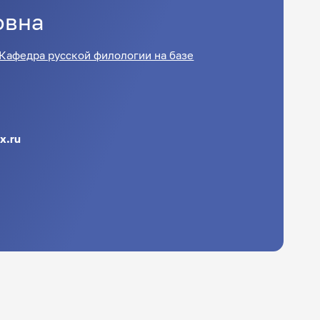
овна
Кафедра русской филологии на базе
x.ru