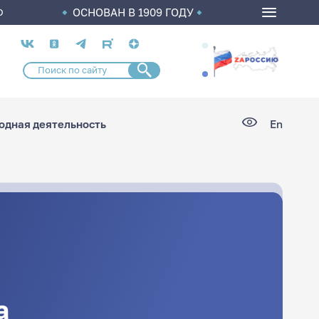
ОСНОВАН В 1909 ГОДУ
О
Социальные
сети
дная деятельность
En
а