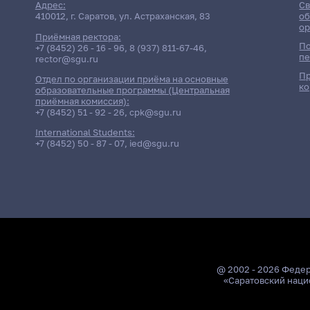
Адрес:
Св
410012, г. Саратов, ул. Астраханская, 83
об
ор
Приёмная ректора:
По
+7 (8452) 26 - 16 - 96
,
8 (937) 811-67-46
,
пе
rector@sgu.ru
Пр
Отдел по организации приёма на основные
ко
образовательные программы (Центральная
приёмная комиссия):
+7 (8452) 51 - 92 - 26
,
cpk@sgu.ru
International Students:
+7 (8452) 50 - 87 - 07
,
ied@sgu.ru
@ 2002 - 2026 Феде
«Саратовский наци