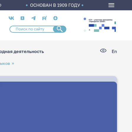
ОСНОВАН В 1909 ГОДУ
О
Социальные
сети
дная деятельность
En
зыков