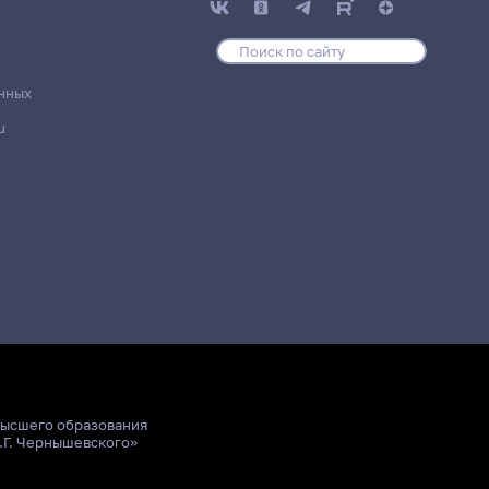
нных
u
высшего образования
.Г. Чернышевского»