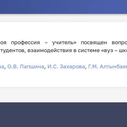
оя профессия – учитель» посвящен вопрос
удентов, взаимодействия в системе «вуз – шк
ва
,
О.В. Лапшина
,
И.С. Захарова
,
Г.М. Алтынбае