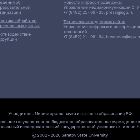
едения об
Новости и пресс-поддержка:
разовательной
Управление медиакоммуникаций СГУ
ганизации
+7 (8452) 21 - 06 - 25
,
press@sgu.ru
литика обработки
Техническая поддержка сайта:
рсональных данных
Управление цифровых и информацио
технологий
отиводействие
+7 (8452) 21 - 06 - 64
,
bessonov@sgu.r
ррупции
Учредитель:
Министерство науки и высшего образования РФ
ральное государственное бюджетное образовательное учреждение 
ональный исследовательский государственный университет имени Н
@ 2002 - 2026 Saratov State University