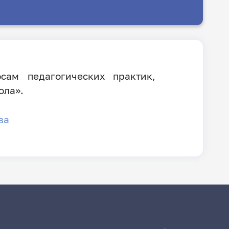
ам педагогических практик,
ола».
ва