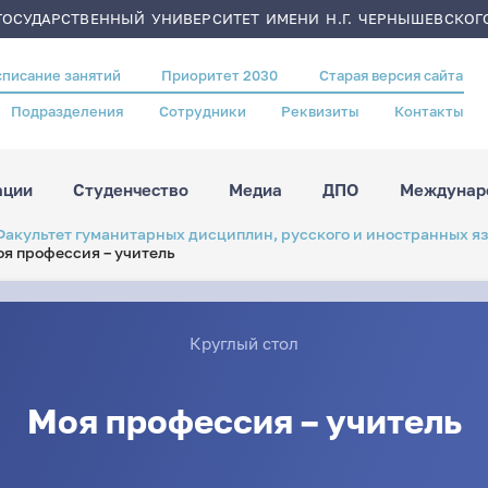
ОСУДАРСТВЕННЫЙ УНИВЕРСИТЕТ ИМЕНИ Н.Г. ЧЕРНЫШЕВСКОГ
списание занятий
Приоритет 2030
Старая версия сайта
Подразделения
Сотрудники
Реквизиты
Контакты
ации
Студенчество
Медиа
ДПО
Междунаро
Факультет гуманитарных дисциплин, русского и иностранных я
я профессия – учитель
Круглый стол
Моя профессия – учитель