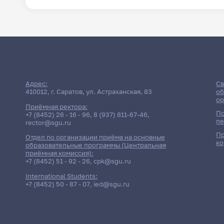
Адрес:
Св
410012, г. Саратов, ул. Астраханская, 83
об
ор
Приёмная ректора:
По
+7 (8452) 26 - 16 - 96
,
8 (937) 811-67-46
,
пе
rector@sgu.ru
Пр
Отдел по организации приёма на основные
ко
образовательные программы (Центральная
приёмная комиссия):
+7 (8452) 51 - 92 - 26
,
cpk@sgu.ru
International Students:
+7 (8452) 50 - 87 - 07
,
ied@sgu.ru