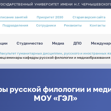
ОСУДАРСТВЕННЫЙ УНИВЕРСИТЕТ ИМЕНИ Н.Г. ЧЕРНЫШЕВСКОГ
списание занятий
Приоритет 2030
Старая версия сайта
Подразделения
Сотрудники
Реквизиты
Контакты
ации
Студенчество
Медиа
ДПО
Междунаро
Факультет гуманитарных дисциплин, русского и иностранных я
ецсеминары кафедры русской филологии и медиаобразования 
ы русской филологии и меди
МОУ «ГЭЛ»