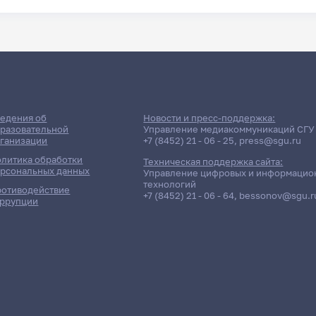
едения об
Новости и пресс-поддержка:
разовательной
Управление медиакоммуникаций СГУ
ганизации
+7 (8452) 21 - 06 - 25
,
press@sgu.ru
литика обработки
Техническая поддержка сайта:
рсональных данных
Управление цифровых и информацио
технологий
отиводействие
+7 (8452) 21 - 06 - 64
,
bessonov@sgu.r
ррупции