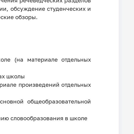
учения речеведческих разделов
ии, обсуждение студенческих и
еские обзоры.
коле (на материале отдельных
сах школы
ериале произведений отдельных
сновной общеобразовательной
нию словообразования в школе