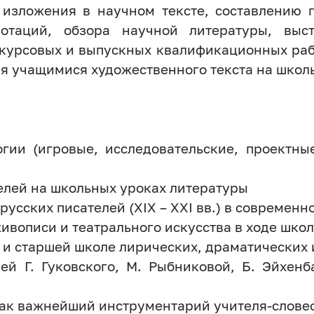
 изложения в научном тексте, составлению п
нотаций, обзора научной литературы, выс
а курсовых и выпускных квалификационных раб
ия учащимися художественного текста на школ
гии (игровые, исследовательские, проектны
елей на школьных уроках литературы
усских писателей (XIX – XXI вв.) в современн
ивописи и театрального искусства в ходе шко
 и старшей школе лирических, драматических 
дей Г. Гуковского, М. Рыбниковой, Б. Эйхен
ак важнейший инструментарий учителя-слове