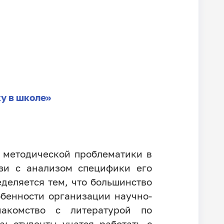
у в школе»
 методической проблематики в
язи с анализом специфики его
деляется тем, что большинство
обенности организации научно-
накомство с литературой по
а: студенты учатся работать с