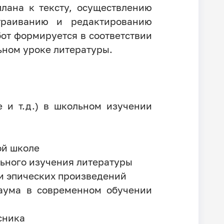
лана к тексту, осуществлению
траиванию и редактированию
от формируется в соответствии
ьном уроке литературы.
е и т.д.) в школьном изучении
ой школе
льного изучения литературы
и эпических произведений
баума в современном обучении
сника