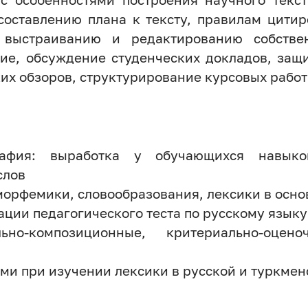
составлению плана к тексту, правилам цитир
 выстраиванию и редактированию собстве
е, обсуждение студенческих докладов, защи
еских обзоров, структурирование курсов
рафия: выработка у обучающихся навыко
слов
орфемики, словообразования, лексики в осно
ции педагогического теста по русскому языку
льно-композиционные, критериально-оцен
ми при изучении лексики в русской и туркмен