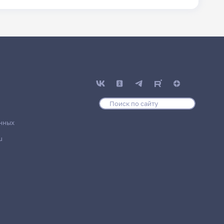
нных
u