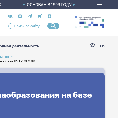
ОСНОВАН В 1909 ГОДУ
О
Социальные
сети
дная деятельность
En
зыков
на базе МОУ «ГЭЛ»
аобразования на базе