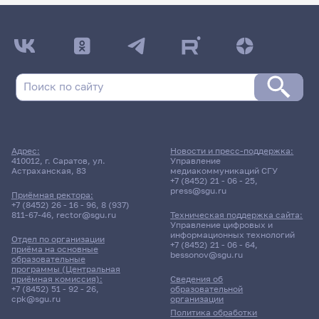
Адрес:
Новости и пресс-поддержка:
410012, г. Саратов, ул.
Управление
Астраханская, 83
медиакоммуникаций СГУ
+7 (8452) 21 - 06 - 25
,
press@sgu.ru
Приёмная ректора:
+7 (8452) 26 - 16 - 96
,
8 (937)
811-67-46
,
rector@sgu.ru
Техническая поддержка сайта:
Управление цифровых и
информационных технологий
Отдел по организации
+7 (8452) 21 - 06 - 64
,
приёма на основные
bessonov@sgu.ru
образовательные
программы (Центральная
приёмная комиссия):
Сведения об
+7 (8452) 51 - 92 - 26
,
образовательной
cpk@sgu.ru
организации
Политика обработки