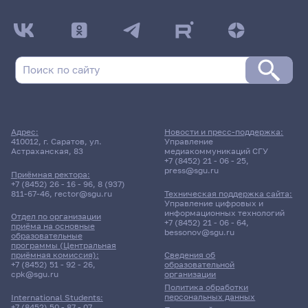
Адрес:
Новости и пресс-поддержка:
410012, г. Саратов, ул.
Управление
Астраханская, 83
медиакоммуникаций СГУ
+7 (8452) 21 - 06 - 25
,
press@sgu.ru
Приёмная ректора:
+7 (8452) 26 - 16 - 96
,
8 (937)
811-67-46
,
rector@sgu.ru
Техническая поддержка сайта:
Управление цифровых и
информационных технологий
Отдел по организации
+7 (8452) 21 - 06 - 64
,
приёма на основные
bessonov@sgu.ru
образовательные
программы (Центральная
приёмная комиссия):
Сведения об
+7 (8452) 51 - 92 - 26
,
образовательной
cpk@sgu.ru
организации
Политика обработки
персональных данных
International Students:
+7 (8452) 50 - 87 - 07
,