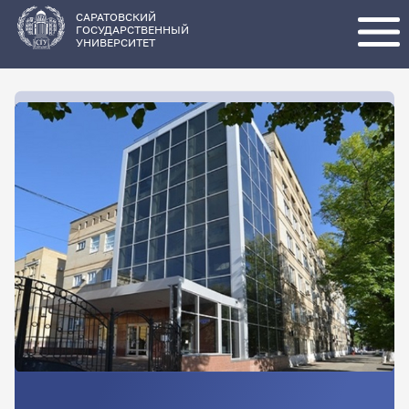
Перейти
к
основному
САРАТОВСКИЙ
содержанию
ГОСУДАРСТВЕННЫЙ
УНИВЕРСИТЕТ