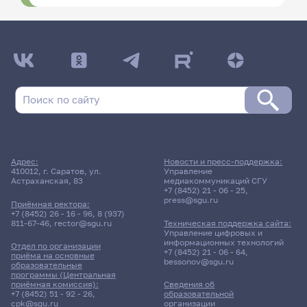
Адрес:
Новости и пресс-поддержка:
410012, г. Саратов, ул.
Управление
Астраханская, 83
медиакоммуникаций СГУ
+7 (8452) 21 - 06 - 25
,
press@sgu.ru
Приёмная ректора:
+7 (8452) 26 - 16 - 96
,
8 (937)
811-67-46
,
rector@sgu.ru
Техническая поддержка сайта:
Управление цифровых и
информационных технологий
Отдел по организации
+7 (8452) 21 - 06 - 64
,
приёма на основные
bessonov@sgu.ru
образовательные
программы (Центральная
приёмная комиссия):
Сведения об
+7 (8452) 51 - 92 - 26
,
образовательной
cpk@sgu.ru
организации