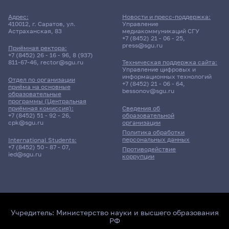
Адрес:
Новости и пресс-поддержка:
410012, г. Саратов, ул.
Управление
Астраханская, 83
медиакоммуникаций СГУ
+7 (8452) 21 - 06 - 25
,
press@sgu.ru
Приёмная ректора:
+7 (8452) 26 - 16 - 96
,
8 (937)
811-67-46
,
rector@sgu.ru
Техническая поддержка сайта:
Управление цифровых и
информационных технологий
Отдел по организации
+7 (8452) 21 - 06 - 64
,
приёма на основные
bessonov@sgu.ru
образовательные
программы (Центральная
приёмная комиссия):
Сведения об
+7 (8452) 51 - 92 - 26
,
образовательной
cpk@sgu.ru
организации
Политика обработки
персональных данных
International Students:
+7 (8452) 50 - 87 - 07
,
Противодействие
ied@sgu.ru
коррупции
Учредитель:
Министерство науки и высшего образования
РФ