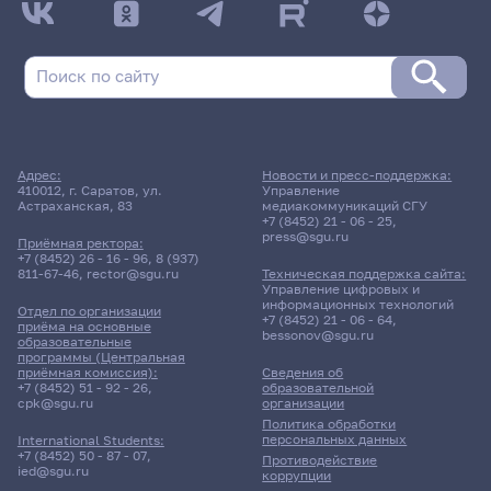
Адрес:
Новости и пресс-поддержка:
410012, г. Саратов, ул.
Управление
Астраханская, 83
медиакоммуникаций СГУ
+7 (8452) 21 - 06 - 25
,
press@sgu.ru
Приёмная ректора:
+7 (8452) 26 - 16 - 96
,
8 (937)
811-67-46
,
rector@sgu.ru
Техническая поддержка сайта:
Управление цифровых и
информационных технологий
Отдел по организации
+7 (8452) 21 - 06 - 64
,
приёма на основные
bessonov@sgu.ru
образовательные
программы (Центральная
приёмная комиссия):
Сведения об
+7 (8452) 51 - 92 - 26
,
образовательной
cpk@sgu.ru
организации
Политика обработки
персональных данных
International Students:
+7 (8452) 50 - 87 - 07
,
Противодействие
ied@sgu.ru
коррупции