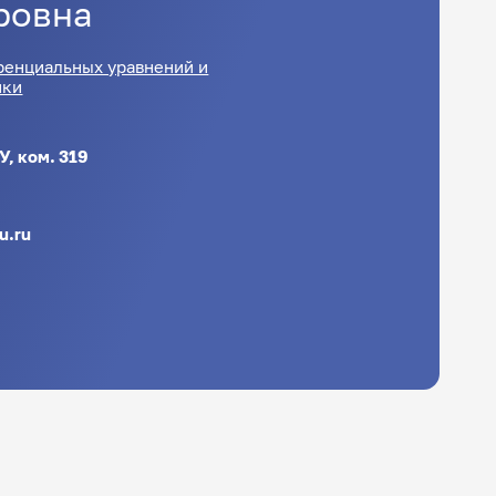
ровна
енциальных уравнений и
ики
У, ком. 319
u.ru