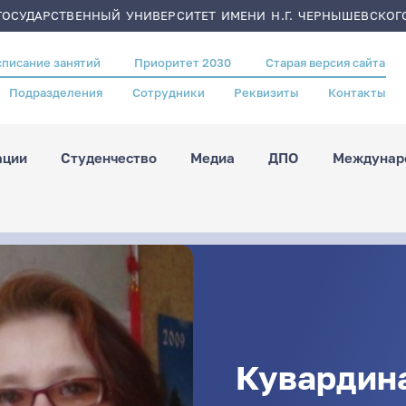
ОСУДАРСТВЕННЫЙ УНИВЕРСИТЕТ ИМЕНИ Н.Г. ЧЕРНЫШЕВСКОГ
списание занятий
Приоритет 2030
Старая версия сайта
Подразделения
Сотрудники
Реквизиты
Контакты
ации
Студенчество
Медиа
ДПО
Междунаро
Кувардин