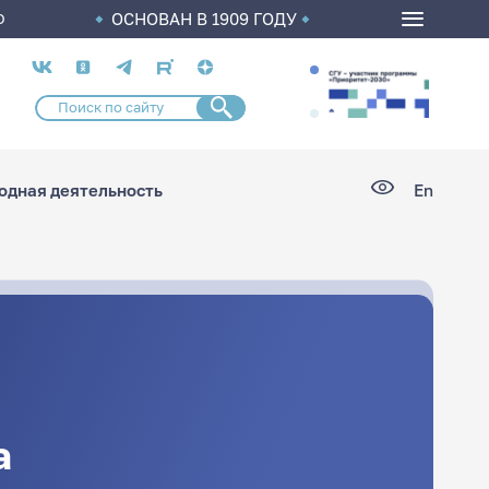
ОСНОВАН В 1909 ГОДУ
О
Социальные
сети
дная деятельность
En
а