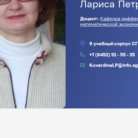
Лариса
Пет
Доцент:
Кафедра диффер
математической эконом
9 учебный корпус СГ
+7 (8452) 51 - 55 - 35
KuvardinaLP@info.sg