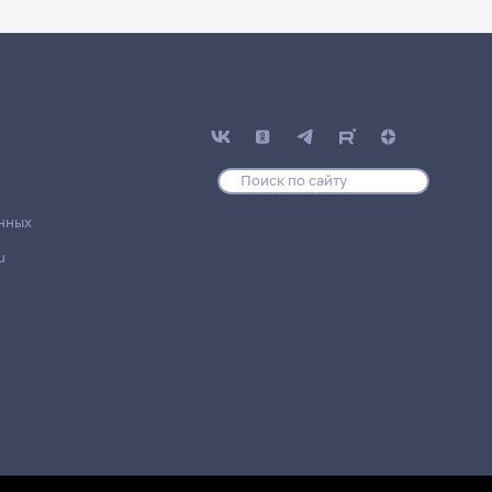
нных
u