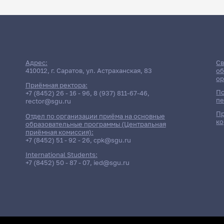
Адрес:
Св
410012, г. Саратов, ул. Астраханская, 83
об
ор
Приёмная ректора:
По
+7 (8452) 26 - 16 - 96
,
8 (937) 811-67-46
,
пе
rector@sgu.ru
Пр
Отдел по организации приёма на основные
ко
образовательные программы (Центральная
приёмная комиссия):
+7 (8452) 51 - 92 - 26
,
cpk@sgu.ru
International Students:
+7 (8452) 50 - 87 - 07
,
ied@sgu.ru