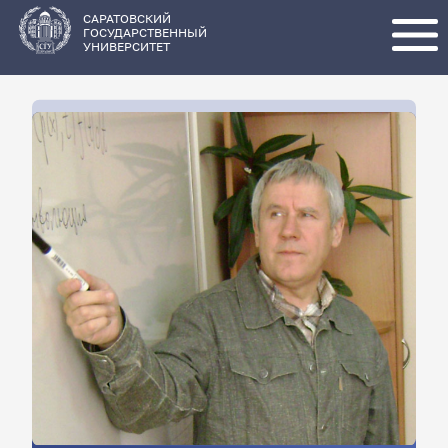
Перейти
к
основному
САРАТОВСКИЙ
содержанию
ГОСУДАРСТВЕННЫЙ
УНИВЕРСИТЕТ