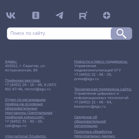
Адрес:
Новости и пресс-поддержка:
410012, г. Саратов, ул.
Управление
Астраханская, 83
медиакоммуникаций СГУ
+7 (8452) 21 - 06 - 25
,
press@sgu.ru
Приёмная ректора:
+7 (8452) 26 - 16 - 96
,
8 (937)
811-67-46
,
rector@sgu.ru
Техническая поддержка сайта:
Управление цифровых и
информационных технологий
Отдел по организации
+7 (8452) 21 - 06 - 64
,
приёма на основные
bessonov@sgu.ru
образовательные
программы (Центральная
приёмная комиссия):
Сведения об
+7 (8452) 51 - 92 - 26
,
образовательной
cpk@sgu.ru
организации
Политика обработки
персональных данных
International Students: