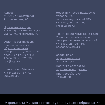
Адрес:
Новости и пресс-поддержка:
410012, г. Саратов, ул.
Управление
Астраханская, 83
медиакоммуникаций СГУ
+7 (8452) 21 - 06 - 25
,
press@sgu.ru
Приёмная ректора:
+7 (8452) 26 - 16 - 96
,
8 (937)
811-67-46
,
rector@sgu.ru
Техническая поддержка сайта:
Управление цифровых и
информационных технологий
Отдел по организации
+7 (8452) 21 - 06 - 64
,
приёма на основные
bessonov@sgu.ru
образовательные
программы (Центральная
приёмная комиссия):
Сведения об
+7 (8452) 51 - 92 - 26
,
образовательной
cpk@sgu.ru
организации
Политика обработки
персональных данных
International Students:
+7 (8452) 50 - 87 - 07
,
Противодействие
ied@sgu.ru
коррупции
Учредитель:
Министерство науки и высшего образования