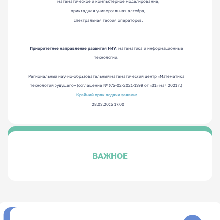
математическое и компьютерное моделирование,
прикладная универсальная алгебра,
спектральная теория операторов.
Приоритетное направление развития НИУ
: математика и информационные
технологии.
Региональный научно-образовательный математический центр «Математика
технологий будущего» (соглашение № 075-02-2021-1399 от «31» мая 2021 г.)
Крайний срок подачи заявки:
28.03.2025 17:00
ВАЖНОЕ