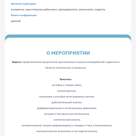
Целевая аудитория:
аспиранты
,
практические работники
,
преподаватели
,
соискатели
,
студенты
Языки конференции:
русский
О МЕРОПРИЯТИИ
Задачи:
представление результатов оригинальных научных исследований студентов в
области математики и механики.
Тематика
:
алгебра и теория чисел,
анализ данных,
геометрия и алгебра интегрируемых систем,
действительный анализ,
дифференциальные и интегральные уравнения,
история и методология математики,
комплексный анализ,
математическая теория деформируемого твердого тела и биомеханика,
математическая экономика и негладкий анализ,