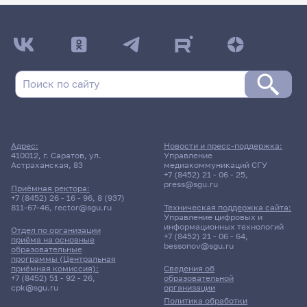
Адрес:
Новости и пресс-поддержка:
410012, г. Саратов, ул.
Управление
Астраханская, 83
медиакоммуникаций СГУ
+7 (8452) 21 - 06 - 25
,
press@sgu.ru
Приёмная ректора:
+7 (8452) 26 - 16 - 96
,
8 (937)
811-67-46
,
rector@sgu.ru
Техническая поддержка сайта:
Управление цифровых и
информационных технологий
Отдел по организации
+7 (8452) 21 - 06 - 64
,
приёма на основные
bessonov@sgu.ru
образовательные
программы (Центральная
приёмная комиссия):
Сведения об
+7 (8452) 51 - 92 - 26
,
образовательной
cpk@sgu.ru
организации
Политика обработки