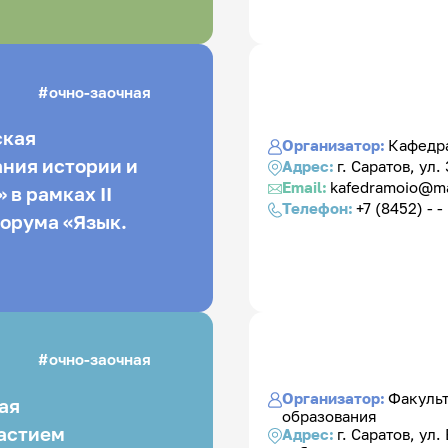
очно-заочная
ская
Организатор:
Кафедра
ния истории и
Адрес:
г. Саратов, ул.
Email:
kafedramoio@ma
в рамках II
Телефон:
+7 (8452) - -
форума «Язык.
очно-заочная
Организатор:
Факульт
ая
образования
астием
Адрес:
г. Саратов, ул.