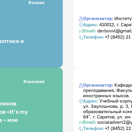
очная
Организатор:
Институ
Адрес:
410012, г. Сара
Email:
derbovvl@gmai
Телефон:
+7 (8452) 21 
оптике и
заочная
Организатор:
Кафедра
преподавания
,
Факуль
иностранных языков
.
Адрес:
Учебный корпу
оликов
ул. Заулошнова, д. 3
в «It’s my
образовательный ком
64", г. Саратов, ул. им 
а – мое
Email:
socialadvert2@
Телефон:
+7 (8452) 22 