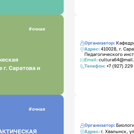
очная
Организатор:
Кафедра
Адрес:
410028, г. Сар
Педагогического инст
ческая
Email:
cultura64@mail
Телефон:
+7 (927) 229 
 г. Саратова и
очная
Организатор:
Биологи
РАКТИЧЕСКАЯ
Адрес:
г. Хвалынск, у