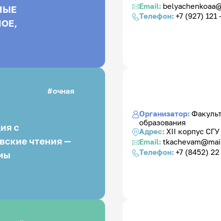
Email:
belyachenkoaa@
Телефон:
+7 (927) 121 
очная
Организатор:
Факульт
образования
ия с
Адрес:
XII корпус СГУ
вские чтения —
Email:
tkachevam@mail
Телефон:
+7 (8452) 22 
мы