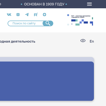
ОСНОВАН В 1909 ГОДУ
О
Социальные
сети
дная деятельность
En