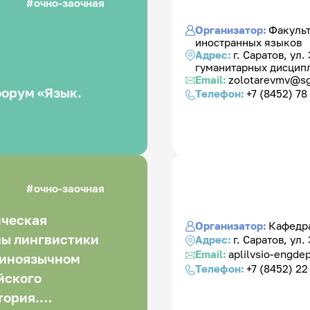
очно-заочная
Организатор:
Факульт
иностранных языков
Адрес:
г. Саратов, ул
гуманитарных дисципл
Email:
zolotarevmv@sg
форум «Язык.
Телефон:
+7 (8452) 78
очно-заочная
ическая
Организатор:
Кафедра
мы лингвистики
Адрес:
г. Саратов, ул.
Email:
aplilvsio-engde
 иноязычном
Телефон:
+7 (8452) 22 
йского
тория.