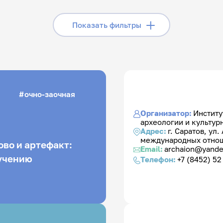
Скрыть фильтры
Показать фильтры
Статус конференции:
Поиск по 
и:
заочная
очная
очно-заочная
Организатор:
Институ
археологии и культур
Адрес:
г. Саратов, ул
международных отнош
во и артефакт:
Email:
archaion@yande
учению
Телефон:
+7 (8452) 52 