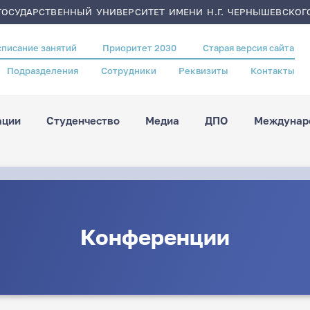
ОСУДАРСТВЕННЫЙ УНИВЕРСИТЕТ ИМЕНИ Н.Г. ЧЕРНЫШЕВСКОГ
списание занятий
Приоритет 2030
Старая версия сайта
Подразделения
Сотрудники
Реквизиты
Контакты
ации
Студенчество
Медиа
ДПО
Междунаро
Конференции