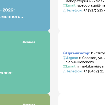
лаборатория инклюзи
Email:
specobrsgu@mai
 2026:
Телефон:
+7 (917) 215 
еменного
очная
Организатор:
Институ
Адрес:
г. Саратов, ул.
Чернышевского
Email:
irina-bibina@ya
Телефон:
+7 (8452) 21 
ехова:
очная