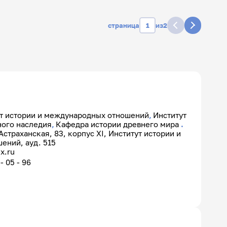
страница
из
2
дате
очно-заочная
т истории и международных отношений
,
Институт
ного наследия
,
Кафедра истории древнего мира
.
. Астраханская, 83, корпус XI, Институт истории и
ений, ауд. 515
x.ru
- 05 - 96