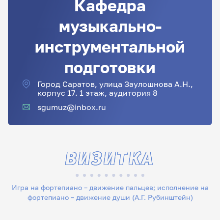
Кафедра
музыкально-
инструментальной
подготовки
Город Саратов, улица Заулошнова А.Н.,
корпус 17. 1 этаж, аудитория 8
sgumuz@inbox.ru
ВИЗИТКА
Игра на фортепиано – движение пальцев; исполнение на
фортепиано – движение души (А.Г. Рубинштейн)