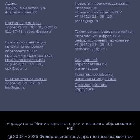
Адрес:
Новости и пресс-поддержка:
410012, г. Саратов, ул.
Управление
Астраханская, 83
медиакоммуникаций СГУ
+7 (8452) 21 - 06 - 25
,
press@sgu.ru
Приёмная ректора:
+7 (8452) 26 - 16 - 96
,
8 (937)
811-67-46
,
rector@sgu.ru
Техническая поддержка сайта:
Управление цифровых и
информационных технологий
Отдел по организации
+7 (8452) 21 - 06 - 64
,
приёма на основные
bessonov@sgu.ru
образовательные
программы (Центральная
приёмная комиссия):
Сведения об
+7 (8452) 51 - 92 - 26
,
образовательной
cpk@sgu.ru
организации
Политика обработки
персональных данных
International Students:
+7 (8452) 50 - 87 - 07
,
Противодействие
ied@sgu.ru
коррупции
Учредитель:
Министерство науки и высшего образования
РФ
@ 2002 - 2026 Федеральное государственное бюджетное