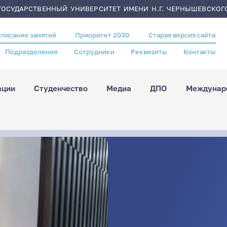
ОСУДАРСТВЕННЫЙ УНИВЕРСИТЕТ ИМЕНИ Н.Г. ЧЕРНЫШЕВСКОГ
списание занятий
Приоритет 2030
Старая версия сайта
Подразделения
Сотрудники
Реквизиты
Контакты
ации
Студенчество
Медиа
ДПО
Междунаро