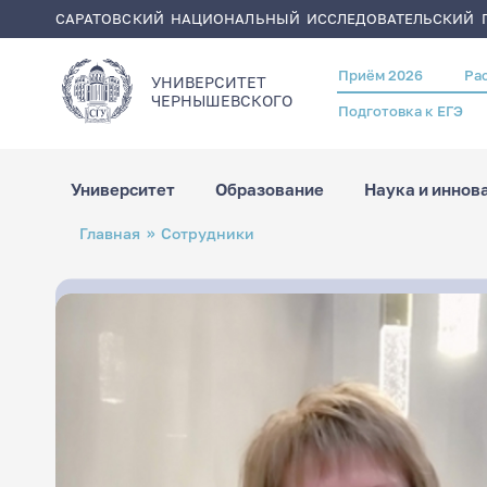
САРАТОВСКИЙ НАЦИОНАЛЬНЫЙ ИССЛЕДОВАТЕЛЬСКИЙ Г
Приём 2026
Ра
Header
УНИВЕРСИТЕТ
menu
ЧЕРНЫШЕВСКОГO
Подготовка к ЕГЭ
Университет
Образование
Наука и иннов
Перейти
Строка
Главная
Сотрудники
к
навигации
основному
содержанию