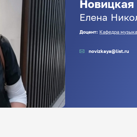
Новицкая
Елена
Нико
Доцент:
Кафедра музыка
novizkaya@list.ru