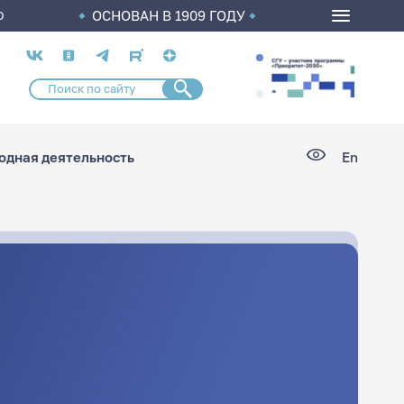
ОСНОВАН В 1909 ГОДУ
О
Социальные
сети
дная деятельность
En