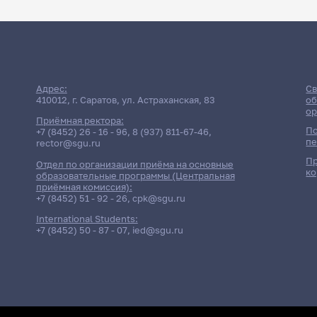
Адрес:
Св
410012, г. Саратов, ул. Астраханская, 83
об
ор
Приёмная ректора:
По
+7 (8452) 26 - 16 - 96
,
8 (937) 811-67-46
,
пе
rector@sgu.ru
Пр
Отдел по организации приёма на основные
ко
образовательные программы (Центральная
приёмная комиссия):
+7 (8452) 51 - 92 - 26
,
cpk@sgu.ru
International Students:
+7 (8452) 50 - 87 - 07
,
ied@sgu.ru