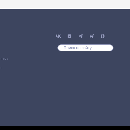
нных
u