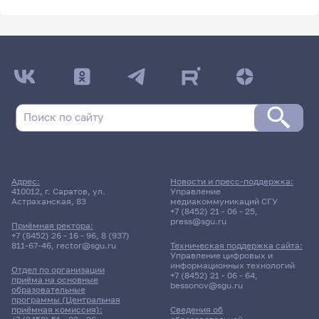
Адрес:
Новости и пресс-поддержка:
410012, г. Саратов, ул.
Управление
Астраханская, 83
медиакоммуникаций СГУ
+7 (8452) 21 - 06 - 25
,
press@sgu.ru
Приёмная ректора:
+7 (8452) 26 - 16 - 96
,
8 (937)
811-67-46
,
rector@sgu.ru
Техническая поддержка сайта:
Управление цифровых и
информационных технологий
Отдел по организации
+7 (8452) 21 - 06 - 64
,
приёма на основные
bessonov@sgu.ru
образовательные
программы (Центральная
приёмная комиссия):
Сведения об