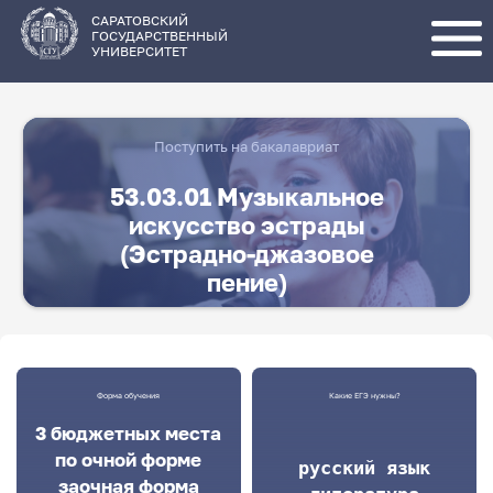
Перейти
к
основному
САРАТОВСКИЙ
содержанию
ГОСУДАРСТВЕННЫЙ
УНИВЕРСИТЕТ
Поступить на бакалавриат
53.03.01 Музыкальное
искусство эстрады
(Эстрадно-джазовое
пение)
Форма обучения
Какие ЕГЭ нужны?
3 бюджетных места
по очной форме
русский язык

заочная форма