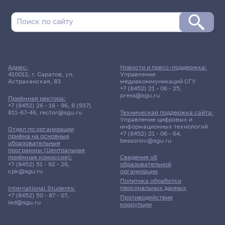
Адрес:
Новости и пресс-поддержка:
410012, г. Саратов, ул.
Управление
Астраханская, 83
медиакоммуникаций СГУ
+7 (8452) 21 - 06 - 25
,
press@sgu.ru
Приёмная ректора:
+7 (8452) 26 - 16 - 96
,
8 (937)
811-67-46
,
rector@sgu.ru
Техническая поддержка сайта:
Управление цифровых и
информационных технологий
Отдел по организации
+7 (8452) 21 - 06 - 64
,
приёма на основные
bessonov@sgu.ru
образовательные
программы (Центральная
приёмная комиссия):
Сведения об
+7 (8452) 51 - 92 - 26
,
образовательной
cpk@sgu.ru
организации
Политика обработки
персональных данных
International Students:
+7 (8452) 50 - 87 - 07
,
Противодействие
ied@sgu.ru
коррупции