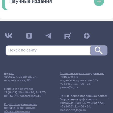
Научные издания
Адрес:
Новости и пресс-поддержка:
410012, г. Саратов, ул.
Управление
Астраханская, 83
медиакоммуникаций СГУ
+7 (8452) 21 - 06 - 25
,
press@sgu.ru
Приёмная ректора:
+7 (8452) 26 - 16 - 96
,
8 (937)
811-67-46
,
rector@sgu.ru
Техническая поддержка сайта:
Управление цифровых и
информационных технологий
Отдел по организации
+7 (8452) 21 - 06 - 64
,
приёма на основные
bessonov@sgu.ru
образовательные