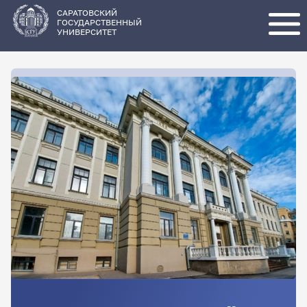
Перейти
к
основному
САРАТОВСКИЙ
содержанию
ГОСУДАРСТВЕННЫЙ
УНИВЕРСИТЕТ