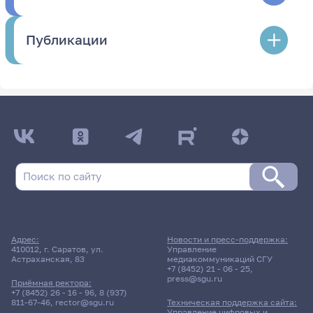
Публикации
Адрес:
Новости и пресс-поддержка:
410012, г. Саратов, ул.
Управление
Астраханская, 83
медиакоммуникаций СГУ
+7 (8452) 21 - 06 - 25
,
press@sgu.ru
Приёмная ректора:
+7 (8452) 26 - 16 - 96
,
8 (937)
811-67-46
,
rector@sgu.ru
Техническая поддержка сайта:
Управление цифровых и