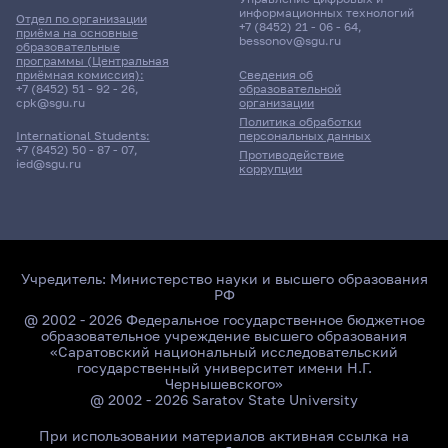
информационных технологий
Отдел по организации
+7 (8452) 21 - 06 - 64
,
приёма на основные
bessonov@sgu.ru
образовательные
программы (Центральная
приёмная комиссия):
Сведения об
+7 (8452) 51 - 92 - 26
,
образовательной
cpk@sgu.ru
организации
Политика обработки
персональных данных
International Students:
+7 (8452) 50 - 87 - 07
,
Противодействие
ied@sgu.ru
коррупции
Учредитель:
Министерство науки и высшего образования
РФ
@ 2002 - 2026 Федеральное государственное бюджетное
образовательное учреждение высшего образования
«Саратовский национальный исследовательский
государственный университет имени Н.Г.
Чернышевского»
@ 2002 - 2026 Saratov State University
При использовании материалов активная ссылка на