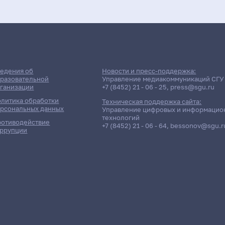
едения об
Новости и пресс-поддержка:
разовательной
Управление медиакоммуникаций СГУ
ганизации
+7 (8452) 21 - 06 - 25
,
press@sgu.ru
литика обработки
Техническая поддержка сайта:
рсональных данных
Управление цифровых и информацио
технологий
отиводействие
+7 (8452) 21 - 06 - 64
,
bessonov@sgu.r
ррупции