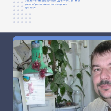
Зоология открывает нам удивительный мир
разнообразия животного царства
Дж. Шоу