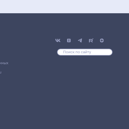
нных
u