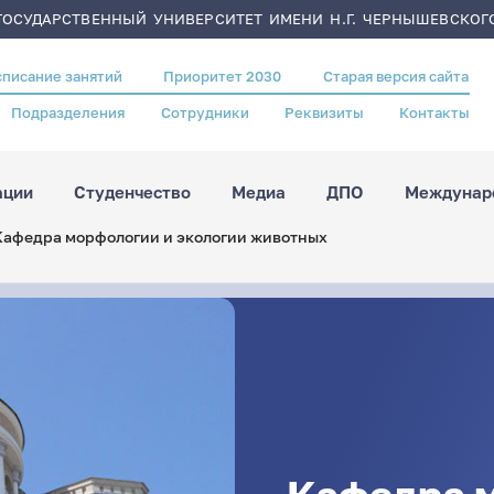
ОСУДАРСТВЕННЫЙ УНИВЕРСИТЕТ ИМЕНИ Н.Г. ЧЕРНЫШЕВСКОГ
списание занятий
Приоритет 2030
Старая версия сайта
Подразделения
Сотрудники
Реквизиты
Контакты
ации
Студенчество
Медиа
ДПО
Междунаро
Кафедра морфологии и экологии животных