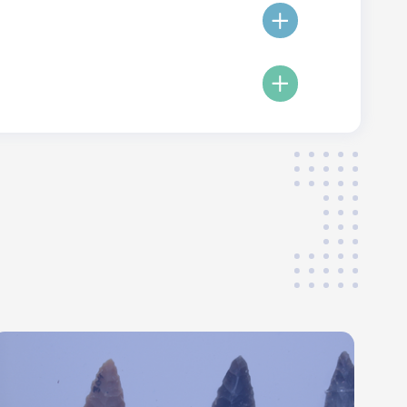
Экспозиция археологии
Поволжья