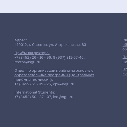
Адрес:
Св
410012, г. Саратов, ул. Астраханская, 83
об
ор
Приёмная ректора:
По
+7 (8452) 26 - 16 - 96
,
8 (937) 811-67-46
,
пе
rector@sgu.ru
Пр
Отдел по организации приёма на основные
ко
образовательные программы (Центральная
приёмная комиссия):
+7 (8452) 51 - 92 - 26
,
cpk@sgu.ru
International Students:
+7 (8452) 50 - 87 - 07
,
ied@sgu.ru