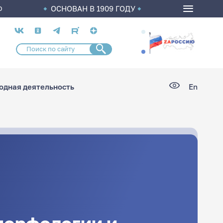
ОСНОВАН В 1909 ГОДУ
О
Социальные
сети
дная деятельность
En