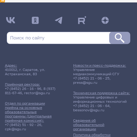
Адрес:
Новости и пресс-поддержка:
410012, г. Саратов, ул.
Управление
Астраханская, 83
медиакоммуникаций СГУ
+7 (8452) 21 - 06 - 25
,
press@sgu.ru
Приёмная ректора:
+7 (8452) 26 - 16 - 96
,
8 (937)
811-67-46
,
rector@sgu.ru
Техническая поддержка сайта:
Управление цифровых и
информационных технологий
Отдел по организации
+7 (8452) 21 - 06 - 64
,
приёма на основные
bessonov@sgu.ru
образовательные
программы (Центральная
приёмная комиссия):
Сведения об
+7 (8452) 51 - 92 - 26
,
образовательной
cpk@sgu.ru
организации
Политика обработки