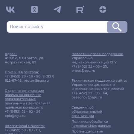
Адрес:
Новости и пресс-поддержка:
410012, г. Саратов, ул.
Управление
Астраханская, 83
медиакоммуникаций СГУ
+7 (8452) 21 - 06 - 25
,
press@sgu.ru
Приёмная ректора:
+7 (8452) 26 - 16 - 96
,
8 (937)
811-67-46
,
rector@sgu.ru
Техническая поддержка сайта:
Управление цифровых и
информационных технологий
Отдел по организации
+7 (8452) 21 - 06 - 64
,
приёма на основные
bessonov@sgu.ru
образовательные
программы (Центральная
приёмная комиссия):
Сведения об
+7 (8452) 51 - 92 - 26
,
образовательной
cpk@sgu.ru
организации
Политика обработки
персональных данных
International Students:
+7 (8452) 50 - 87 - 07
,
Противодействие