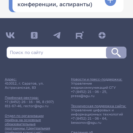
конференции, аспиранты)
Адрес:
Новости и пресс-поддержка:
410012, г. Саратов, ул.
Управление
Астраханская, 83
медиакоммуникаций СГУ
+7 (8452) 21 - 06 - 25
,
press@sgu.ru
Приёмная ректора:
+7 (8452) 26 - 16 - 96
,
8 (937)
811-67-46
,
rector@sgu.ru
Техническая поддержка сайта:
Управление цифровых и
информационных технологий
Отдел по организации
+7 (8452) 21 - 06 - 64
,
приёма на основные
bessonov@sgu.ru
образовательные
программы (Центральная
приёмная комиссия):
Сведения об