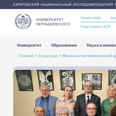
САРАТОВСКИЙ НАЦИОНАЛЬНЫЙ ИССЛЕДОВАТЕЛЬСКИЙ Г
Приём 2026
Ра
Header
УНИВЕРСИТЕТ
menu
ЧЕРНЫШЕВСКОГO
Подготовка к ЕГЭ
Университет
Образование
Наука и иннов
Перейти
Строка
Главная
Структура
Механико-математический ф
к
навигации
основному
содержанию