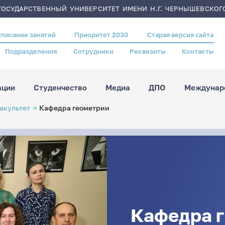
ОСУДАРСТВЕННЫЙ УНИВЕРСИТЕТ ИМЕНИ Н.Г. ЧЕРНЫШЕВСКОГ
списание занятий
Приоритет 2030
Старая версия сайта
Подразделения
Сотрудники
Реквизиты
Контакты
ации
Студенчество
Медиа
ДПО
Междунаро
акультет
Кафедра геометрии
Кафедра 