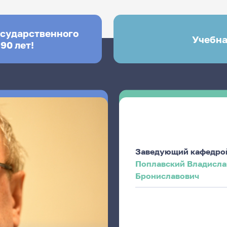
осударственного
Учебна
90 лет!
Заведующий кафедро
Поплавский Владисла
Брониславович