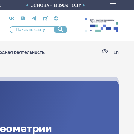
ОСНОВАН В 1909 ГОДУ
О
Социальные
сети
дная деятельность
En
геометрии