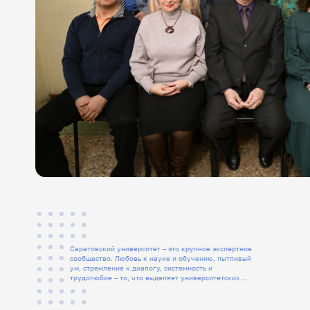
Саратовский университет – это крупное экспертное
сообщество. Любовь к науке и обучению, пытливый
ум, стремление к диалогу, системность и
трудолюбие – то, что выделяет университетских
людей