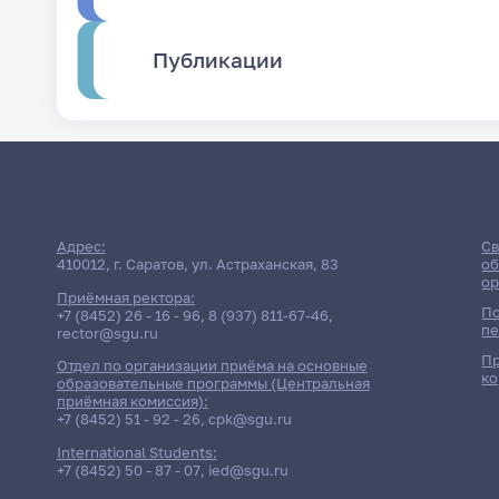
Публикации
Адрес:
Св
410012, г. Саратов, ул. Астраханская, 83
об
ор
Приёмная ректора:
По
+7 (8452) 26 - 16 - 96
,
8 (937) 811-67-46
,
пе
rector@sgu.ru
Пр
Отдел по организации приёма на основные
ко
образовательные программы (Центральная
приёмная комиссия):
+7 (8452) 51 - 92 - 26
,
cpk@sgu.ru
International Students:
+7 (8452) 50 - 87 - 07
,
ied@sgu.ru