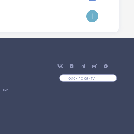
нных
u