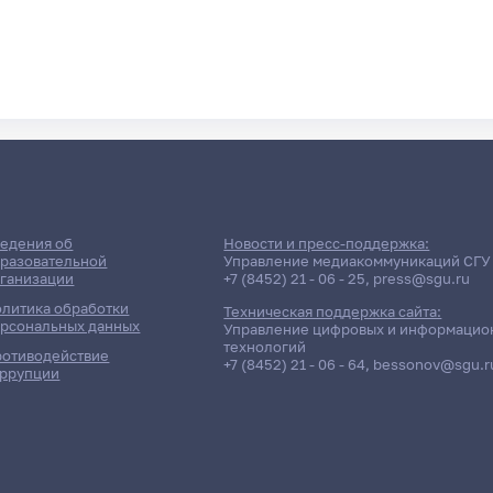
едения об
Новости и пресс-поддержка:
разовательной
Управление медиакоммуникаций СГУ
ганизации
+7 (8452) 21 - 06 - 25
,
press@sgu.ru
литика обработки
Техническая поддержка сайта:
рсональных данных
Управление цифровых и информацио
технологий
отиводействие
+7 (8452) 21 - 06 - 64
,
bessonov@sgu.r
ррупции