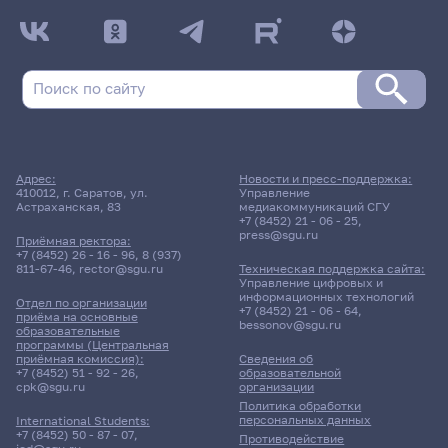
Адрес:
Новости и пресс-поддержка:
410012, г. Саратов, ул.
Управление
Астраханская, 83
медиакоммуникаций СГУ
+7 (8452) 21 - 06 - 25
,
press@sgu.ru
Приёмная ректора:
+7 (8452) 26 - 16 - 96
,
8 (937)
811-67-46
,
rector@sgu.ru
Техническая поддержка сайта:
Управление цифровых и
информационных технологий
Отдел по организации
+7 (8452) 21 - 06 - 64
,
приёма на основные
bessonov@sgu.ru
образовательные
программы (Центральная
приёмная комиссия):
Сведения об
+7 (8452) 51 - 92 - 26
,
образовательной
cpk@sgu.ru
организации
Политика обработки
персональных данных
International Students:
+7 (8452) 50 - 87 - 07
,
Противодействие