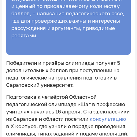
и ценный по присваиваемому количеству
баллов, – написание педагогического эссе,
где для проверяющих важны и интересны
рассуждения и аргументы, приводимые
ребятами.
Победители и призёры олимпиады получат 5
дополнительных баллов при поступлении на
педагогические направления подготовки в
Саратовский университет.
Подготовка к четвёртой Областной
педагогической олимпиаде «Шаг в профессию
учителя» началась 16 апреля. Старшеклассники
из Саратова и области посетили
консультацию
в Ⅹ корпусе, где узнали о порядке проведения
олимпиады, типах заданий и подаче апелляций.