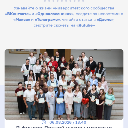
Узнавайте о жизни университетского сообщества
«ВКонтакте»
и
«Одноклассниках»
, следите за новостями в
«Максе»
и
«Телеграме»
, читайте статьи в
«Дзене»
,
смотрите сюжеты на
«Rutube»
06.08.2026 / 18:40
В финале Летней школы молодые