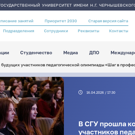
ОСУДАРСТВЕННЫЙ УНИВЕРСИТЕТ ИМЕНИ Н.Г. ЧЕРНЫШЕВСКОГ
списание занятий
Приоритет 2030
Старая версия сайта
Подразделения
Сотрудники
Реквизиты
Контакты
ации
Студенчество
Медиа
ДПО
Междунаро
я будущих участников педагогической олимпиады «Шаг в профе
16.04.2026 / 17:30
В СГУ прошла к
участников пед