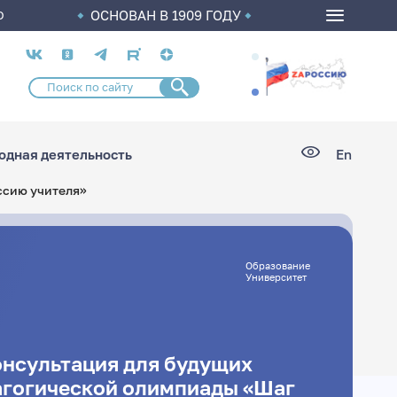
ОСНОВАН В 1909 ГОДУ
О
Социальные
сети
дная деятельность
En
ссию учителя»
Образование
Университет
онсультация для будущих
агогической олимпиады «Шаг