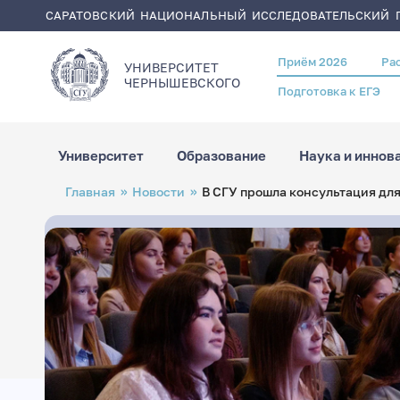
САРАТОВСКИЙ НАЦИОНАЛЬНЫЙ ИССЛЕДОВАТЕЛЬСКИЙ Г
Приём 2026
Ра
Header
УНИВЕРСИТЕТ
menu
ЧЕРНЫШЕВСКОГO
Подготовка к ЕГЭ
Университет
Образование
Наука и иннов
Перейти
Строка
Главная
Новости
В СГУ прошла консультация дл
к
навигации
основному
содержанию