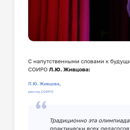
С напутственными словами к будущи
СОИРО
Л.Ю. Живцова:
Л.Ю. Живцова,
ректор СОИРО
Традиционно эта олимпиада
практически всех педагогов