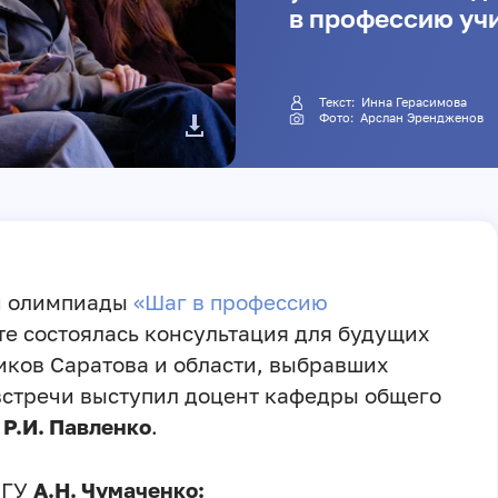
в профессию уч
Текст:
Инна Герасимова
Фото: Арслан Эрендженов
й олимпиады
«Шаг в профессию
е состоялась консультация для будущих
иков Саратова и области, выбравших
встречи выступил доцент кафедры общего
и
Р.И. Павленко
.
СГУ
А.Н. Чумаченко: