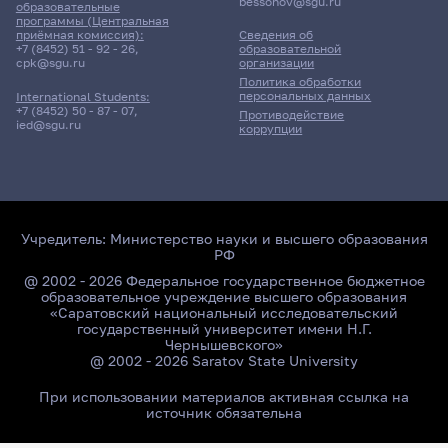
bessonov@sgu.ru
образовательные
программы (Центральная
приёмная комиссия):
Сведения об
+7 (8452) 51 - 92 - 26
,
образовательной
cpk@sgu.ru
организации
Политика обработки
персональных данных
International Students:
+7 (8452) 50 - 87 - 07
,
Противодействие
ied@sgu.ru
коррупции
Учредитель:
Министерство науки и высшего образования
РФ
@ 2002 - 2026 Федеральное государственное бюджетное
образовательное учреждение высшего образования
«Саратовский национальный исследовательский
государственный университет имени Н.Г.
Чернышевского»
@ 2002 - 2026 Saratov State University
При использовании материалов активная ссылка на
источник обязательна