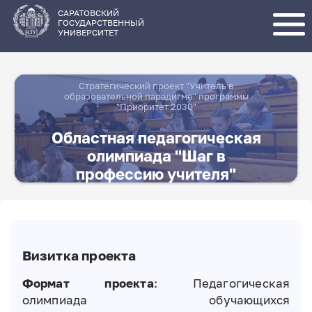
Перейти
к
основному
САРАТОВСКИЙ
содержанию
ГОСУДАРСТВЕННЫЙ
УНИВЕРСИТЕТ
Стратегический проект "Учитель в
образовательной парадигме" программы
"Приоритет 2030"
Областная педагогическая
олимпиада "Шаг в
профессию учителя"
Визитка проекта
Формат проекта
: Педагогическая
олимпиада обучающихся