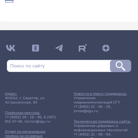
Адрес:
Новости и пресс-поддержка:
410012, г. Саратов, ул.
Управление
Астраханская, 83
медиакоммуникаций СГУ
+7 (8452) 21 - 06 - 25
,
press@sgu.ru
Приёмная ректора:
+7 (8452) 26 - 16 - 96
,
8 (937)
811-67-46
,
rector@sgu.ru
Техническая поддержка сайта:
Управление цифровых и
информационных технологий
Отдел по организации
+7 (8452) 21 - 06 - 64
,
приёма на основные