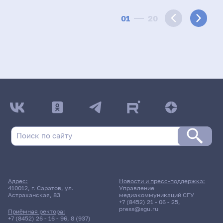
01
20
Адрес:
Новости и пресс-поддержка:
410012, г. Саратов, ул.
Управление
Астраханская, 83
медиакоммуникаций СГУ
+7 (8452) 21 - 06 - 25
,
press@sgu.ru
Приёмная ректора:
+7 (8452) 26 - 16 - 96
,
8 (937)