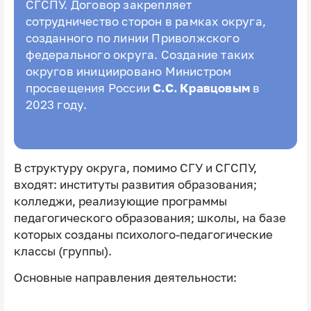
СГСПУ. Договор закрепляет
сотрудничество сторон в рамках округа,
созданного по линии Приволжского
федерального округа. Создание таких
округов инициировано Министром
просвещения России
С.С. Кравцовым
в
2023 году.
В структуру округа, помимо СГУ и СГСПУ,
входят: институты развития образования;
колледжи, реализующие программы
педагогического образования; школы, на базе
которых созданы психолого-педагогические
классы (группы).
Основные направления деятельности: