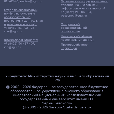
811-67-46
,
rector@sgu.ru
Техническая поддержка сайта:
Управление цифровых и
информационных технологий
Отдел по организации
+7 (8452) 21 - 06 - 64
,
приёма на основные
bessonov@sgu.ru
образовательные
программы (Центральная
приёмная комиссия):
Сведения об
+7 (8452) 51 - 92 - 26
,
образовательной
cpk@sgu.ru
организации
Политика обработки
персональных данных
International Students:
+7 (8452) 50 - 87 - 07
,
Противодействие
ied@sgu.ru
коррупции
Учредитель:
Министерство науки и высшего образования
РФ
@ 2002 - 2026 Федеральное государственное бюджетное
образовательное учреждение высшего образования
«Саратовский национальный исследовательский
государственный университет имени Н.Г.
Чернышевского»
@ 2002 - 2026 Saratov State University