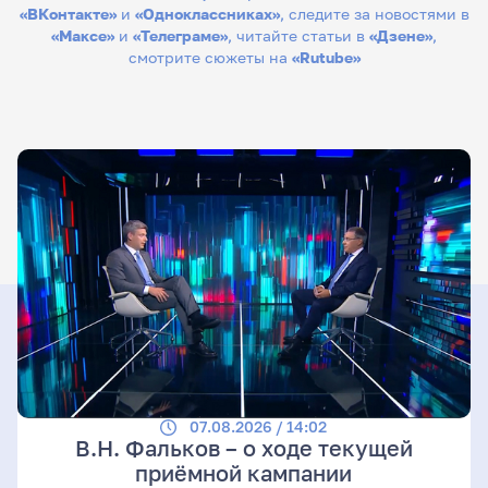
«ВКонтакте»
и
«Одноклассниках»
, следите за новостями в
«Максе»
и
«Телеграме»
, читайте статьи в
«Дзене»
,
смотрите сюжеты на
«Rutube»
07.08.2026 / 14:02
В.Н. Фальков – о ходе текущей
приёмной кампании