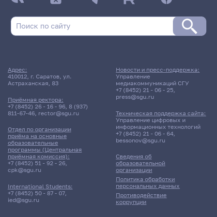
Адрес:
Новости и пресс-поддержка:
410012, г. Саратов, ул.
Управление
Астраханская, 83
медиакоммуникаций СГУ
+7 (8452) 21 - 06 - 25
,
press@sgu.ru
Приёмная ректора:
+7 (8452) 26 - 16 - 96
,
8 (937)
811-67-46
,
rector@sgu.ru
Техническая поддержка сайта:
Управление цифровых и
информационных технологий
Отдел по организации
+7 (8452) 21 - 06 - 64
,
приёма на основные
bessonov@sgu.ru
образовательные
программы (Центральная
приёмная комиссия):
Сведения об
+7 (8452) 51 - 92 - 26
,
образовательной
cpk@sgu.ru
организации
Политика обработки
персональных данных
International Students:
+7 (8452) 50 - 87 - 07
,
Противодействие
ied@sgu.ru
коррупции