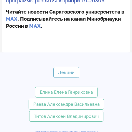
программы развития «Приоритет-2030».
Читайте новости Саратовского университета в
MAX
. Подписывайтесь на канал Минобрнауки
России в
MAX
.
Лекции
Елина Елена Генриховна
Раева Александра Васильевна
Титов Алексей Владимирович
#Педкласс
#ПедагогическиеПроектыСГУ
#Приём2026
#Приоритет2030