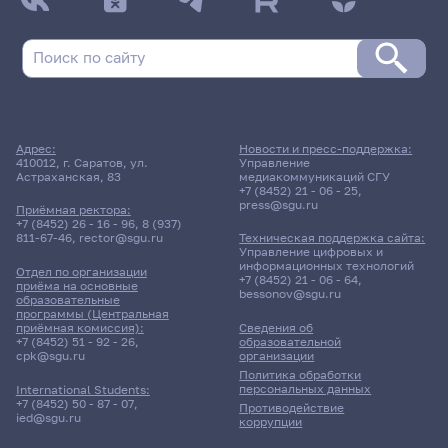
Адрес:
Новости и пресс-поддержка:
410012, г. Саратов, ул.
Управление
Астраханская, 83
медиакоммуникаций СГУ
+7 (8452) 21 - 06 - 25
,
press@sgu.ru
Приёмная ректора:
+7 (8452) 26 - 16 - 96
,
8 (937)
811-67-46
,
rector@sgu.ru
Техническая поддержка сайта:
Управление цифровых и
информационных технологий
Отдел по организации
+7 (8452) 21 - 06 - 64
,
приёма на основные
bessonov@sgu.ru
образовательные
программы (Центральная
приёмная комиссия):
Сведения об
+7 (8452) 51 - 92 - 26
,
образовательной
cpk@sgu.ru
организации
Политика обработки
персональных данных
International Students:
+7 (8452) 50 - 87 - 07
,
Противодействие
ied@sgu.ru
коррупции