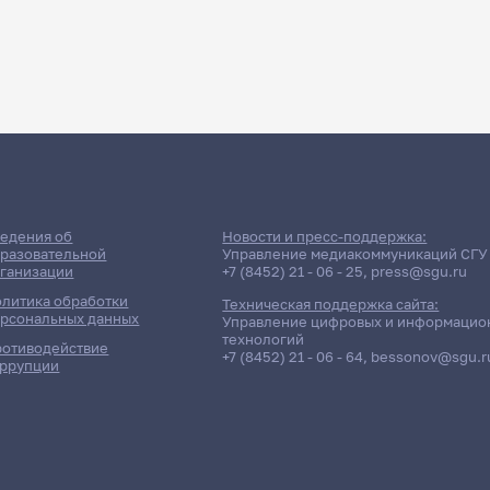
едения об
Новости и пресс-поддержка:
разовательной
Управление медиакоммуникаций СГУ
ганизации
+7 (8452) 21 - 06 - 25
,
press@sgu.ru
литика обработки
Техническая поддержка сайта:
рсональных данных
Управление цифровых и информацио
технологий
отиводействие
+7 (8452) 21 - 06 - 64
,
bessonov@sgu.r
ррупции