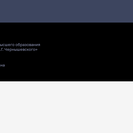
высшего образования
.Г. Чернышевского»
ьна