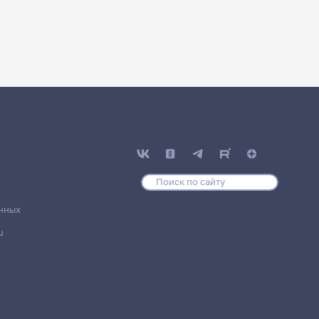
нных
u