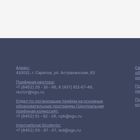
Адрес:
Св
410012, г. Саратов, ул. Астраханская, 83
об
ор
Приёмная ректора:
По
+7 (8452) 26 - 16 - 96
,
8 (937) 811-67-46
,
пе
rector@sgu.ru
Пр
Отдел по организации приёма на основные
ко
образовательные программы (Центральная
приёмная комиссия):
+7 (8452) 51 - 92 - 26
,
cpk@sgu.ru
International Students:
+7 (8452) 50 - 87 - 07
,
ied@sgu.ru