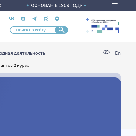
ОСНОВАН В 1909 ГОДУ
О
Социальные
сети
дная деятельность
En
антов 2 курса