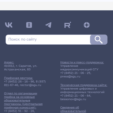
Адрес:
Новости и пресс-поддержка:
410012, г. Саратов, ул.
Управление
Астраханская, 83
медиакоммуникаций СГУ
+7 (8452) 21 - 06 - 25
,
press@sgu.ru
Приёмная ректора:
+7 (8452) 26 - 16 - 96
,
8 (937)
811-67-46
,
rector@sgu.ru
Техническая поддержка сайта:
Управление цифровых и
информационных технологий
Отдел по организации
+7 (8452) 21 - 06 - 64
,
приёма на основные
bessonov@sgu.ru
образовательные
программы (Центральная
приёмная комиссия):
Сведения об
+7 (8452) 51 - 92 - 26
,
образовательной