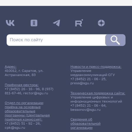
Адрес:
Новости и пресс-поддержка:
410012, г. Саратов, ул.
Управление
Астраханская, 83
медиакоммуникаций СГУ
+7 (8452) 21 - 06 - 25
,
press@sgu.ru
Приёмная ректора:
+7 (8452) 26 - 16 - 96
,
8 (937)
811-67-46
,
rector@sgu.ru
Техническая поддержка сайта:
Управление цифровых и
информационных технологий
Отдел по организации
+7 (8452) 21 - 06 - 64
,
приёма на основные
bessonov@sgu.ru
образовательные
программы (Центральная
приёмная комиссия):
Сведения об
+7 (8452) 51 - 92 - 26
,
образовательной
cpk@sgu.ru
организации