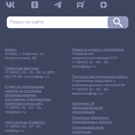
Адрес:
Новости и пресс-поддержка:
410012, г. Саратов, ул.
Управление
Астраханская, 83
медиакоммуникаций СГУ
+7 (8452) 21 - 06 - 25
,
press@sgu.ru
Приёмная ректора:
+7 (8452) 26 - 16 - 96
,
8 (937)
811-67-46
,
rector@sgu.ru
Техническая поддержка сайта:
Управление цифровых и
информационных технологий
Отдел по организации
+7 (8452) 21 - 06 - 64
,
приёма на основные
bessonov@sgu.ru
образовательные
программы (Центральная
приёмная комиссия):
Сведения об
+7 (8452) 51 - 92 - 26
,
образовательной
cpk@sgu.ru
организации
Политика обработки
персональных данных
International Students:
+7 (8452) 50 - 87 - 07
,
Противодействие
ied@sgu.ru
коррупции