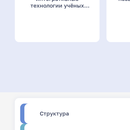
технологии учёных
совершенствуют подход к
лечению детей с
множественными
аномалиями развития
позвоночника
Структура