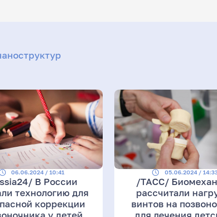
наноструктур
06.06.2024 / 10:41
05.06.2024 / 14:3
ia24/ В России
/ТАСС/ Биомеха
али технологию для
рассчитали нагр
пасной коррекции
винтов на позвон
воночника у детей
для лечения детс