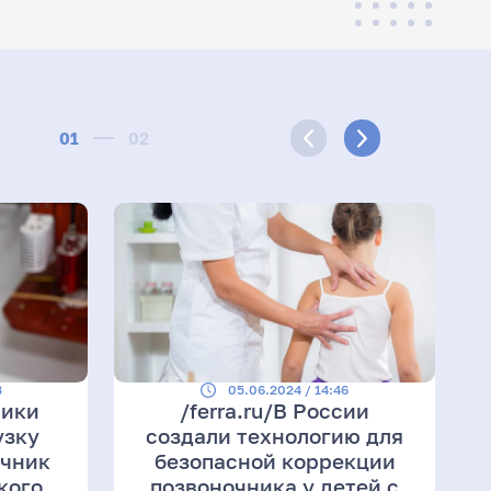
01
02
3
05.06.2024 / 14:46
ники
/ferra.ru/В России
узку
создали технологию для
очник
безопасной коррекции
кого
позвоночника у детей с