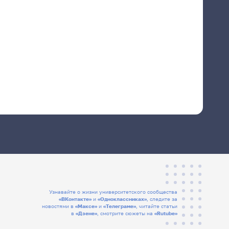
Узнавайте о жизни университетского сообщества
«ВКонтакте»
и
«Одноклассниках»
, следите за
новостями в
«Максе»
и
«Телеграме»
, читайте статьи
в
«Дзене»
, смотрите сюжеты на
«Rutube»