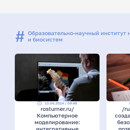
#
Образовательно-научный институт 
и биосистем
13.06.2024 / 09:48
rosturner.ru/
/russ
Компьютерное
созд
моделирование:
безо
интегративные
поз