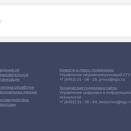
я
едения об
Новости и пресс-поддержка:
разовательной
Управление медиакоммуникаций СГУ
ганизации
+7 (8452) 21 - 06 - 25
,
press@sgu.ru
литика обработки
Техническая поддержка сайта:
рсональных данных
Управление цифровых и информацио
технологий
отиводействие
+7 (8452) 21 - 06 - 64
,
bessonov@sgu.r
ррупции