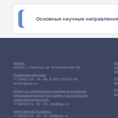
Основные научные направлени
Адрес:
Св
410012, г. Саратов, ул. Астраханская, 83
об
ор
Приёмная ректора:
По
+7 (8452) 26 - 16 - 96
,
8 (937) 811-67-46
,
пе
rector@sgu.ru
Пр
Отдел по организации приёма на основные
ко
образовательные программы (Центральная
приёмная комиссия):
+7 (8452) 51 - 92 - 26
,
cpk@sgu.ru
International Students:
+7 (8452) 50 - 87 - 07
,
ied@sgu.ru