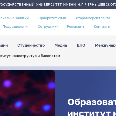
ОСУДАРСТВЕННЫЙ УНИВЕРСИТЕТ ИМЕНИ Н.Г. ЧЕРНЫШЕВСКОГ
списание занятий
Приоритет 2030
Старая версия сайта
Подразделения
Сотрудники
Реквизиты
Контакты
ации
Студенчество
Медиа
ДПО
Междунаро
титут наноструктур и биосистем
Образова
институт 