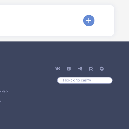
нных
u