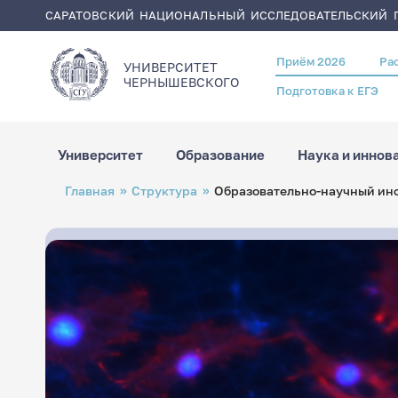
САРАТОВСКИЙ НАЦИОНАЛЬНЫЙ ИССЛЕДОВАТЕЛЬСКИЙ Г
Приём 2026
Ра
Header
УНИВЕРСИТЕТ
menu
ЧЕРНЫШЕВСКОГO
Подготовка к ЕГЭ
Университет
Образование
Наука и иннов
Перейти
Строка
Главная
Структура
Образовательно-научный инс
к
навигации
основному
содержанию