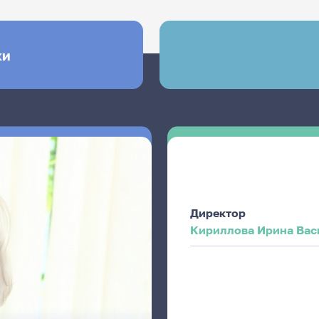
ки
Директор
Кириллова Ирина Вас