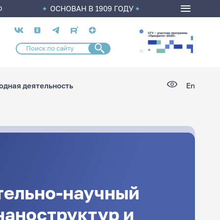
ОСНОВАН В 1909 ГОДУ
О
Социальные
сети
дная деятельность
En
тельно-научный
наноструктур и