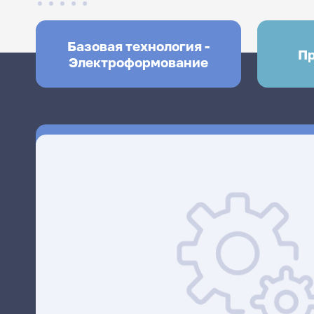
Базовая технология -
Пр
Электроформование