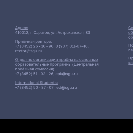
Адрес:
Св
410012, г. Саратов, ул. Астраханская, 83
об
ор
Приёмная ректора:
По
+7 (8452) 26 - 16 - 96
,
8 (937) 811-67-46
,
пе
rector@sgu.ru
Пр
Отдел по организации приёма на основные
ко
образовательные программы (Центральная
приёмная комиссия):
+7 (8452) 51 - 92 - 26
,
cpk@sgu.ru
International Students:
+7 (8452) 50 - 87 - 07
,
ied@sgu.ru