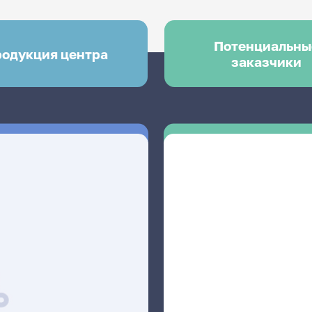
Потенциальны
одукция центра
заказчики