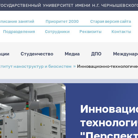
ОСУДАРСТВЕННЫЙ УНИВЕРСИТЕТ ИМЕНИ Н.Г. ЧЕРНЫШЕВСКОГ
списание занятий
Приоритет 2030
Старая версия сайта
Подразделения
Сотрудники
Реквизиты
Контакты
ации
Студенчество
Медиа
ДПО
Междунаро
титут наноструктур и биосистем
Инновационно-технологиче
Инноваци
технологи
"Перспек