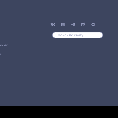
нных
u