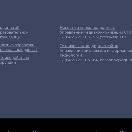
едения об
Новости и пресс-поддержка:
разовательной
Управление медиакоммуникаций СГУ
ганизации
+7 (8452) 21 - 06 - 25
,
press@sgu.ru
литика обработки
Техническая поддержка сайта:
рсональных данных
Управление цифровых и информацио
технологий
отиводействие
+7 (8452) 21 - 06 - 64
,
bessonov@sgu.r
ррупции