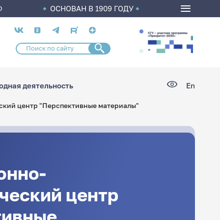
ОСНОВАН В 1909 ГОДУ
О
Социальные
сети
дная деятельность
En
ский центр "Перспективные материалы"
онно-
ческий центр
тивные