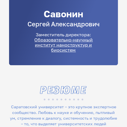
Савонин
Сергей
Александрович
Заместитель директора:
Образовательно-научный
институт наноструктур и
биосистем
РЕЗЮМЕ
Саратовский университет – это крупное экспертное
сообщество. Любовь к науке и обучению, пытливый
ум, стремление к диалогу, системность и трудолюбие
– то, что выделяет университетских людей