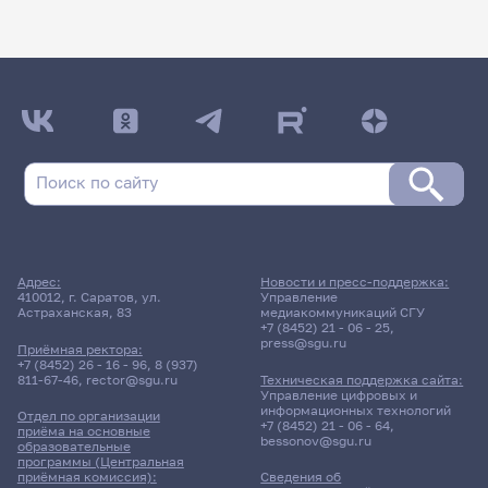
Адрес:
Новости и пресс-поддержка:
410012, г. Саратов, ул.
Управление
Астраханская, 83
медиакоммуникаций СГУ
+7 (8452) 21 - 06 - 25
,
press@sgu.ru
Приёмная ректора:
+7 (8452) 26 - 16 - 96
,
8 (937)
811-67-46
,
rector@sgu.ru
Техническая поддержка сайта:
Управление цифровых и
информационных технологий
Отдел по организации
+7 (8452) 21 - 06 - 64
,
приёма на основные
bessonov@sgu.ru
образовательные
программы (Центральная
приёмная комиссия):
Сведения об