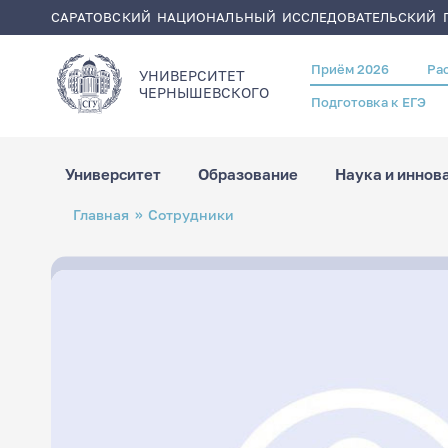
САРАТОВСКИЙ НАЦИОНАЛЬНЫЙ ИССЛЕДОВАТЕЛЬСКИЙ Г
Приём 2026
Ра
Header
УНИВЕРСИТЕТ
menu
ЧЕРНЫШЕВСКОГO
Подготовка к ЕГЭ
Университет
Образование
Наука и иннов
Перейти
Строка
Главная
Сотрудники
к
навигации
основному
содержанию