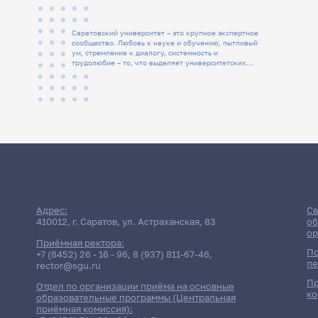
Саратовский университет – это крупное экспертное
сообщество. Любовь к науке и обучению, пытливый
ум, стремление к диалогу, системность и
трудолюбие – то, что выделяет университетских
людей
Адрес:
Св
410012, г. Саратов, ул. Астраханская, 83
об
ор
Приёмная ректора:
По
+7 (8452) 26 - 16 - 96
,
8 (937) 811-67-46
,
пе
rector@sgu.ru
Пр
Отдел по организации приёма на основные
ко
образовательные программы (Центральная
приёмная комиссия):