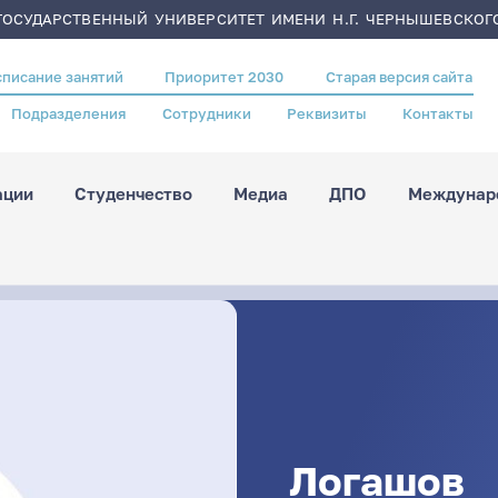
ОСУДАРСТВЕННЫЙ УНИВЕРСИТЕТ ИМЕНИ Н.Г. ЧЕРНЫШЕВСКОГ
списание занятий
Приоритет 2030
Старая версия сайта
Подразделения
Сотрудники
Реквизиты
Контакты
ации
Студенчество
Медиа
ДПО
Междунаро
Логашов