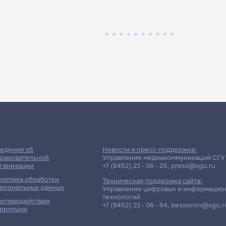
едения об
Новости и пресс-поддержка:
разовательной
Управление медиакоммуникаций СГУ
ганизации
+7 (8452) 21 - 06 - 25
,
press@sgu.ru
литика обработки
Техническая поддержка сайта:
рсональных данных
Управление цифровых и информацио
технологий
отиводействие
+7 (8452) 21 - 06 - 64
,
bessonov@sgu.r
ррупции