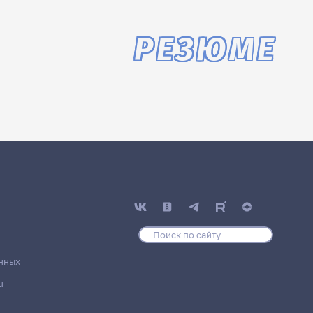
РЕЗЮМЕ
нных
u