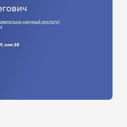
егович
овательно-научный институт
ем
У, ком.10