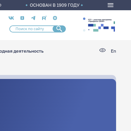
ОСНОВАН В 1909 ГОДУ
О
Социальные
сети
дная деятельность
En