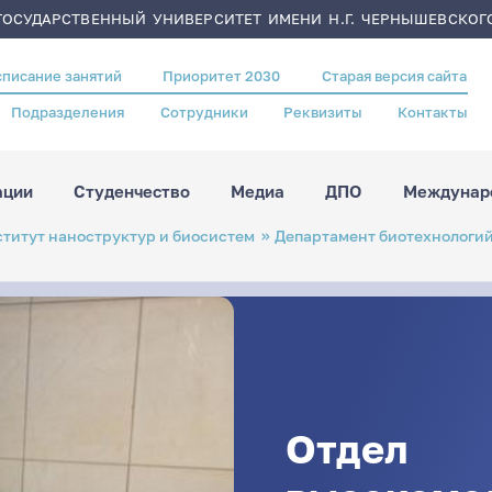
ОСУДАРСТВЕННЫЙ УНИВЕРСИТЕТ ИМЕНИ Н.Г. ЧЕРНЫШЕВСКОГ
списание занятий
Приоритет 2030
Старая версия сайта
Подразделения
Сотрудники
Реквизиты
Контакты
ации
Студенчество
Медиа
ДПО
Междунаро
титут наноструктур и биосистем
Департамент биотехнологи
Отдел