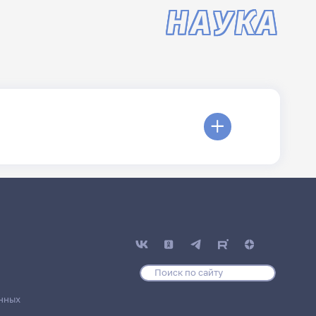
НАУКА
нных