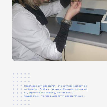
Саратовский университет – это крупное экспертное
сообщество. Любовь к науке и обучению, пытливый
ум, стремление к диалогу, системность и
трудолюбие – то, что выделяет университетских
людей