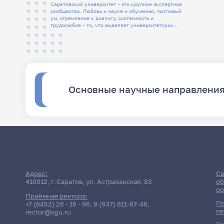
Саратовский университет – это крупное экспертное
сообщество. Любовь к науке и обучению, пытливый
ум, стремление к диалогу, системность и
трудолюбие – то, что выделяет университетских
людей
Основные научные направлени
Адрес:
Св
410012, г. Саратов, ул. Астраханская, 83
об
ор
Приёмная ректора:
По
+7 (8452) 26 - 16 - 96
,
8 (937) 811-67-46
,
пе
rector@sgu.ru