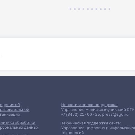
я
едения об
Новости и пресс-поддержка:
разовательной
Управление медиакоммуникаций СГУ
ганизации
+7 (8452) 21 - 06 - 25
,
press@sgu.ru
литика обработки
Техническая поддержка сайта:
рсональных данных
Управление цифровых и информацио
технологий