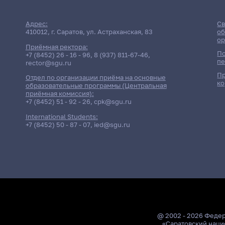
Адрес:
Св
410012, г. Саратов, ул. Астраханская, 83
об
ор
Приёмная ректора:
По
+7 (8452) 26 - 16 - 96
,
8 (937) 811-67-46
,
пе
rector@sgu.ru
Пр
Отдел по организации приёма на основные
ко
образовательные программы (Центральная
приёмная комиссия):
+7 (8452) 51 - 92 - 26
,
cpk@sgu.ru
International Students:
+7 (8452) 50 - 87 - 07
,
ied@sgu.ru
@ 2002 - 2026 Феде
«Саратовский наци