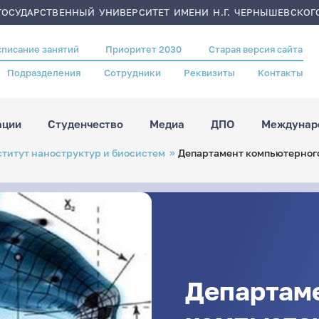
ОСУДАРСТВЕННЫЙ УНИВЕРСИТЕТ ИМЕНИ Н.Г. ЧЕРНЫШЕВСКОГ
списание занятий
Приоритет 2030
Старая версия сайта
Подразделения
Сотрудники
Реквизиты
Контакты
ации
Студенчество
Медиа
ДПО
Междунаро
титут наноструктур и биосистем
Департамент компьютерног
Департам