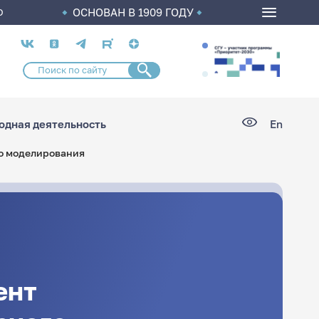
ОСНОВАН В 1909 ГОДУ
О
Социальные
сети
дная деятельность
En
о моделирования
ент