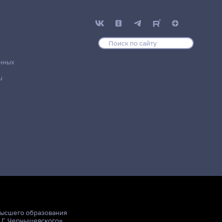
нных
u
высшего образования
.Г. Чернышевского»