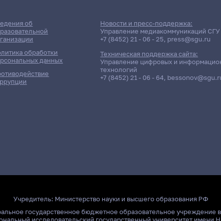
едения об
Новости и пресс-поддержка:
разовательной
Управление медиакоммуникаций СГУ
ганизации
+7 (8452) 21 - 06 - 25
,
press@sgu.ru
литика обработки
Техническая поддержка сайта:
рсональных данных
Управление цифровых и информацио
технологий
отиводействие
+7 (8452) 21 - 06 - 64
,
bessonov@sgu.r
ррупции
Учредитель:
Министерство науки и высшего образования РФ
ральное государственное бюджетное образовательное учреждение 
ональный исследовательский государственный университет имени Н