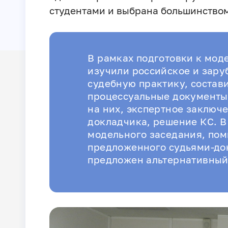
студентами и выбрана большинством
В рамках подготовки к мод
изучили российское и зару
судебную практику, соста
процессуальные документы:
на них, экспертное заключ
докладчика, решение КС. В
модельного заседания, пом
предложенного судьями-до
предложен альтернативный