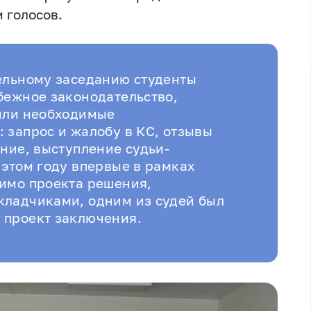
 голосов.
ельному заседанию студенты
бежное законодательство,
вили необходимые
 запрос и жалобу в КС, отзывы
ение, выступление судьи-
 этом году впервые в рамках
имо проекта решения,
кладчиками, одним из судей был
 проект заключения.