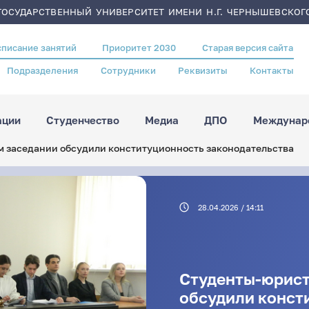
ОСУДАРСТВЕННЫЙ УНИВЕРСИТЕТ ИМЕНИ Н.Г. ЧЕРНЫШЕВСКОГ
списание занятий
Приоритет 2030
Старая версия сайта
Подразделения
Сотрудники
Реквизиты
Контакты
ации
Студенчество
Медиа
ДПО
Междунаро
 заседании обсудили конституционность законодательства
28.04.2026 / 14:11
Студенты-юрист
обсудили конст