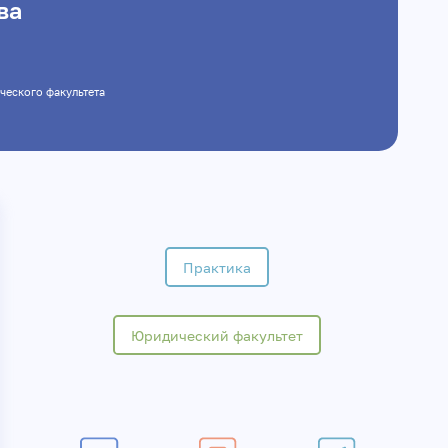
ва
идического факультета
Практика
Юридический факультет