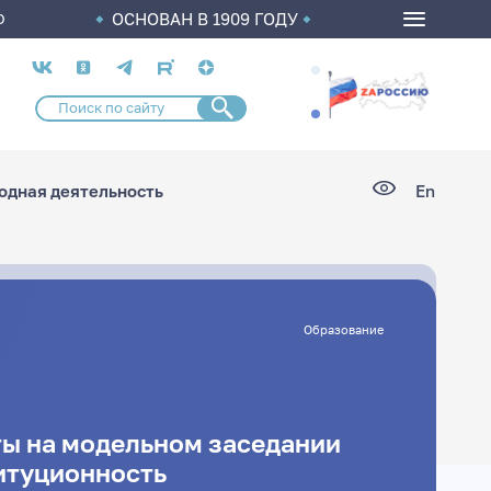
ОСНОВАН В 1909 ГОДУ
О
Социальные
сети
дная деятельность
En
Образование
ы на модельном заседании
итуционность