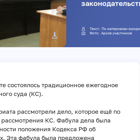
законодательст
Текст: По материалам юр
Фото: Архив участников
те состоялось традиционное ежегодное
ого суда (КС).
риата рассмотрели дело, которое ещё по
 рассмотрения КС. Фабула дела была
ности положения Кодекса РФ об
. Эта фабула была предложена