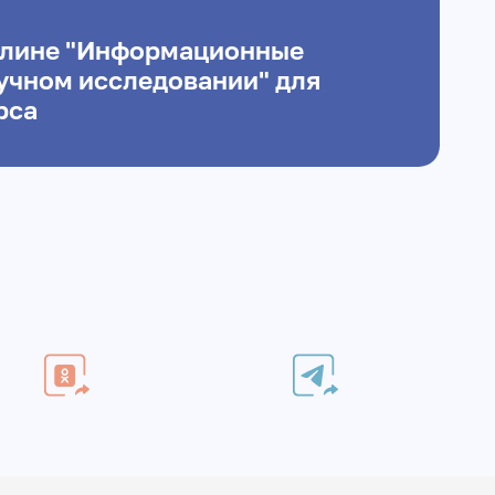
плине "Информационные
аучном исследовании" для
рса