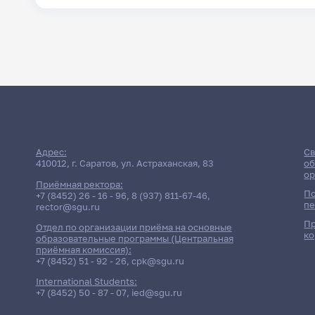
Адрес:
Св
410012, г. Саратов, ул. Астраханская, 83
об
ор
Приёмная ректора:
По
+7 (8452) 26 - 16 - 96
,
8 (937) 811-67-46
,
пе
rector@sgu.ru
Пр
Отдел по организации приёма на основные
ко
образовательные программы (Центральная
приёмная комиссия):
+7 (8452) 51 - 92 - 26
,
cpk@sgu.ru
International Students:
+7 (8452) 50 - 87 - 07
,
ied@sgu.ru