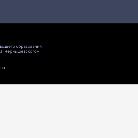
высшего образования
.Г. Чернышевского»
ьна