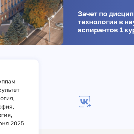
Зачет по дисци
технологии в н
аспирантов 1 ку
уппам
культет
логия,
офия,
огия,
июня 2025