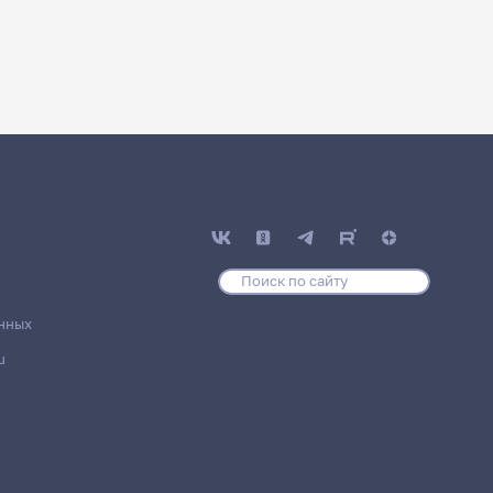
нных
u