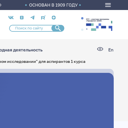
ОСНОВАН В 1909 ГОДУ
О
Социальные
сети
дная деятельность
En
ом исследовании" для аспирантов 1 курса