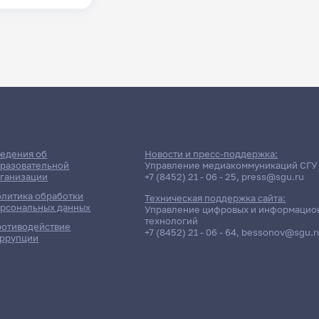
едения об
Новости и пресс-поддержка:
разовательной
Управление медиакоммуникаций СГУ
ганизации
+7 (8452) 21 - 06 - 25
,
press@sgu.ru
литика обработки
Техническая поддержка сайта:
рсональных данных
Управление цифровых и информацио
технологий
отиводействие
+7 (8452) 21 - 06 - 64
,
bessonov@sgu.r
ррупции