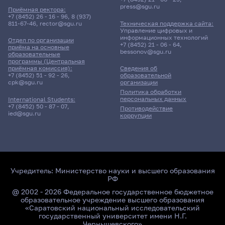
press@sgu.ru
Приёмная ректора:
+7 (8452) 26 - 16 - 96
,
8 (937)
811-67-46
,
rector@sgu.ru
Техническая поддержка сайта:
Управление цифровых и
информационных технологий
Отдел по организации
+7 (8452) 21 - 06 - 64
,
приёма на основные
bessonov@sgu.ru
образовательные
программы (Центральная
приёмная комиссия):
Сведения об
+7 (8452) 51 - 92 - 26
,
образовательной
cpk@sgu.ru
организации
Политика обработки
персональных данных
International Students:
+7 (8452) 50 - 87 - 07
,
Противодействие
ied@sgu.ru
коррупции
Учредитель:
Министерство науки и высшего образования
РФ
@ 2002 - 2026 Федеральное государственное бюджетное
образовательное учреждение высшего образования
«Саратовский национальный исследовательский
государственный университет имени Н.Г.
Чернышевского»