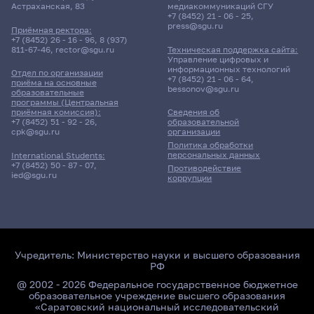
Астраханская, 83
медиакоммуникаций СГУ
+7 (8452) 21 - 06 - 25
,
press@sgu.ru
Приёмная ректора:
+7 (8452) 26 - 16 - 96
,
8 (937)
811-67-46
,
rector@sgu.ru
Техническая поддержка сайта:
Управление цифровых и
информационных технологий
Отдел по организации
+7 (8452) 21 - 06 - 64
,
приёма на основные
bessonov@sgu.ru
образовательные
программы (Центральная
приёмная комиссия):
Сведения об
+7 (8452) 51 - 92 - 26
,
образовательной
cpk@sgu.ru
организации
Политика обработки
персональных данных
International Students:
+7 (8452) 50 - 87 - 07
,
Противодействие
ied@sgu.ru
коррупции
Учредитель:
Министерство науки и высшего образования
РФ
@ 2002 - 2026 Федеральное государственное бюджетное
образовательное учреждение высшего образования
«Саратовский национальный исследовательский