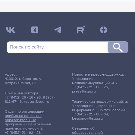
Адрес:
Новости и пресс-поддержка:
410012, г. Саратов, ул.
Управление
Астраханская, 83
медиакоммуникаций СГУ
+7 (8452) 21 - 06 - 25
,
press@sgu.ru
Приёмная ректора:
+7 (8452) 26 - 16 - 96
,
8 (937)
811-67-46
,
rector@sgu.ru
Техническая поддержка сайта:
Управление цифровых и
информационных технологий
Отдел по организации
+7 (8452) 21 - 06 - 64
,
приёма на основные
bessonov@sgu.ru
образовательные
программы (Центральная
приёмная комиссия):
Сведения об
+7 (8452) 51 - 92 - 26
,
образовательной