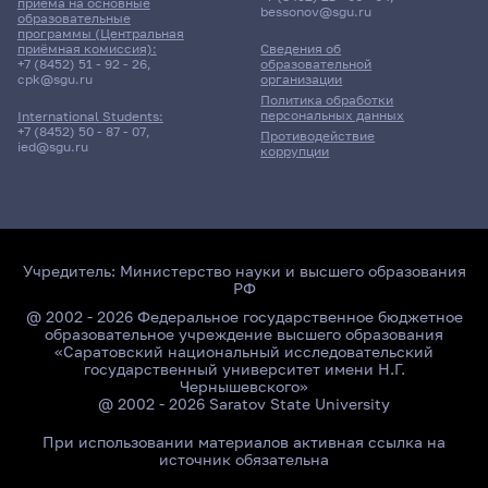
приёма на основные
bessonov@sgu.ru
образовательные
программы (Центральная
приёмная комиссия):
Сведения об
+7 (8452) 51 - 92 - 26
,
образовательной
cpk@sgu.ru
организации
Политика обработки
персональных данных
International Students:
+7 (8452) 50 - 87 - 07
,
Противодействие
ied@sgu.ru
коррупции
Учредитель:
Министерство науки и высшего образования
РФ
@ 2002 - 2026 Федеральное государственное бюджетное
образовательное учреждение высшего образования
«Саратовский национальный исследовательский
государственный университет имени Н.Г.
Чернышевского»
@ 2002 - 2026 Saratov State University
При использовании материалов активная ссылка на
источник обязательна