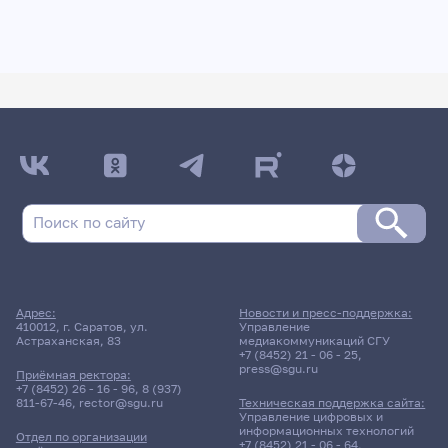
Адрес:
Новости и пресс-поддержка:
410012, г. Саратов, ул.
Управление
Астраханская, 83
медиакоммуникаций СГУ
+7 (8452) 21 - 06 - 25
,
press@sgu.ru
Приёмная ректора:
+7 (8452) 26 - 16 - 96
,
8 (937)
811-67-46
,
rector@sgu.ru
Техническая поддержка сайта:
Управление цифровых и
информационных технологий
Отдел по организации
+7 (8452) 21 - 06 - 64
,