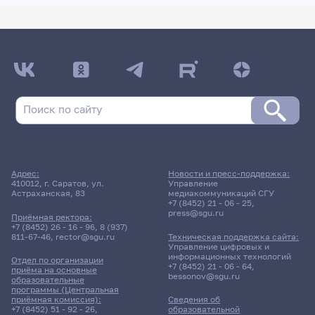
Адрес:
Новости и пресс-поддержка:
410012, г. Саратов, ул.
Управление
Астраханская, 83
медиакоммуникаций СГУ
+7 (8452) 21 - 06 - 25
,
press@sgu.ru
Приёмная ректора:
+7 (8452) 26 - 16 - 96
,
8 (937)
811-67-46
,
rector@sgu.ru
Техническая поддержка сайта:
Управление цифровых и
информационных технологий
Отдел по организации
+7 (8452) 21 - 06 - 64
,
приёма на основные
bessonov@sgu.ru
образовательные
программы (Центральная
приёмная комиссия):
Сведения об
+7 (8452) 51 - 92 - 26
,
образовательной