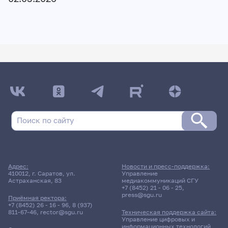
Адрес:
Новости и пресс-поддержка:
410012, г. Саратов, ул.
Управление
Астраханская, 83
медиакоммуникаций СГУ
+7 (8452) 21 - 06 - 25
,
press@sgu.ru
Приёмная ректора:
+7 (8452) 26 - 16 - 96
,
8 (937)
811-67-46
,
rector@sgu.ru
Техническая поддержка сайта:
Управление цифровых и
информационных технологий