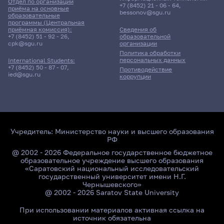
Отдел по организации
+7 (8452) 21 - 06 - 64
,
приёма на основные
bessonov@sgu.ru
образовательные
программы (Центральная
приёмная комиссия):
Сведения об
+7 (8452) 51 - 92 - 26
,
образовательной
cpk@sgu.ru
организации
Политика обработки
персональных данных
International Students:
+7 (8452) 50 - 87 - 07
,
Противодействие
ied@sgu.ru
коррупции
Учредитель:
Министерство науки и высшего образования
РФ
@ 2002 - 2026 Федеральное государственное бюджетное
образовательное учреждение высшего образования
«Саратовский национальный исследовательский
государственный университет имени Н.Г.
Чернышевского»
@ 2002 - 2026 Saratov State University
При использовании материалов активная ссылка на
источник обязательна