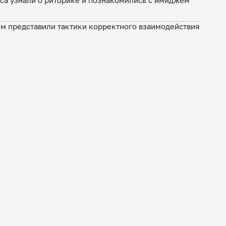
са узнали о риторике и познакомились с имиджем
м представили тактики корректного взаимодействия