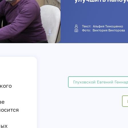
Текст: Альфия Тимошенко
Фото:
Виктория Викторова
Глуховской Евгений Генна
кого
ве
носится
ных