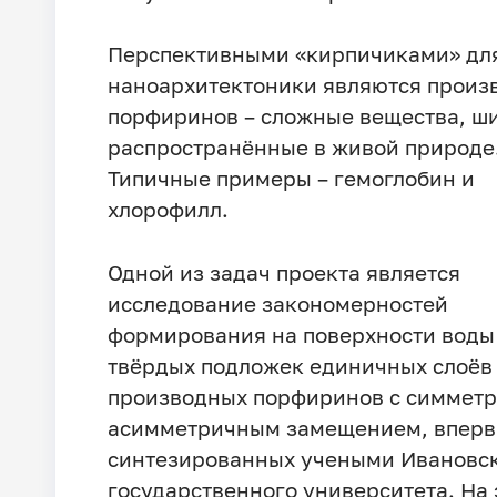
Перспективными «кирпичиками» дл
наноархитектоники являются произ
порфиринов – сложные вещества, ш
распространённые в живой природе
Типичные примеры – гемоглобин и
хлорофилл.
Одной из задач проекта является
исследование закономерностей
формирования на поверхности воды
твёрдых подложек единичных слоёв
производных порфиринов с симмет
асимметричным замещением, впер
синтезированных учеными Ивановс
государственного университета. На 