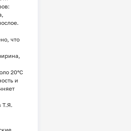
ров:
а,
нослое.
но, что
фирина,
оло 20°C
ость и
чняет
 Т.Я.
ские