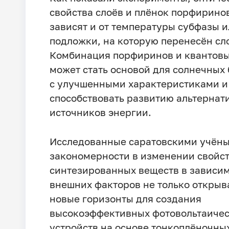
свойства слоёв и плёнок порфирино
зависят и от температуры субфазы 
подложки, на которую перенесён сл
Комбинация порфиринов и квантовы
может стать основой для солнечных
с улучшенными характеристиками и
способствовать развитию альтернат
источников энергии.
Исследованные саратовскими учён
закономерности в изменении свойс
синтезированных веществ в зависим
внешних факторов не только открыв
новые горизонты для создания
высокоэффективных фотовольтаиче
устройств на основе тонкоплёночны