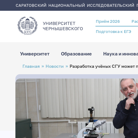
САРАТОВСКИЙ НАЦИОНАЛЬНЫЙ ИССЛЕДОВАТЕЛЬСКИЙ Г
Приём 2026
Ра
Header
УНИВЕРСИТЕТ
menu
ЧЕРНЫШЕВСКОГO
Подготовка к ЕГЭ
Университет
Образование
Наука и иннов
Перейти
Строка
Главная
Новости
Разработка учёных СГУ может 
к
навигации
основному
содержанию