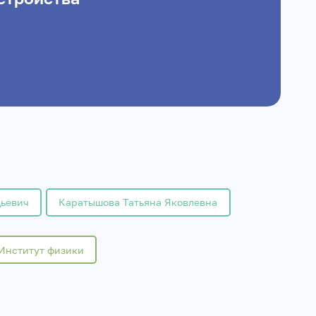
дьевич
Каратышова Татьяна Яковлевна
Институт физики