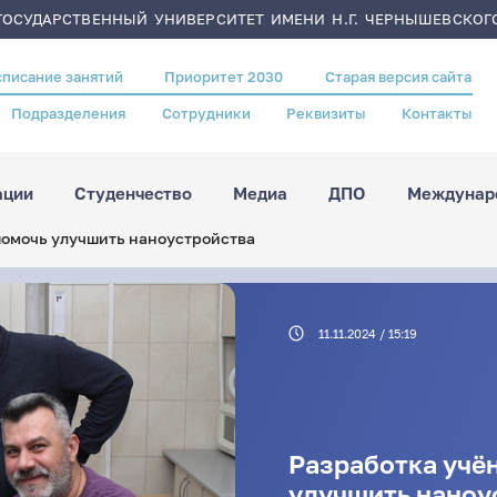
ОСУДАРСТВЕННЫЙ УНИВЕРСИТЕТ ИМЕНИ Н.Г. ЧЕРНЫШЕВСКОГ
списание занятий
Приоритет 2030
Старая версия сайта
Подразделения
Сотрудники
Реквизиты
Контакты
ации
Студенчество
Медиа
ДПО
Междунаро
помочь улучшить наноустройства
11.11.2024 / 15:19
Разработка учё
улучшить наноу