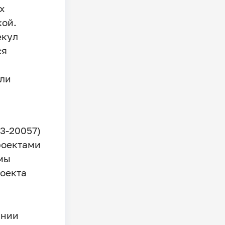
х
кой.
екул
ся
сли
3-20057)
роектами
мы
оекта
ании