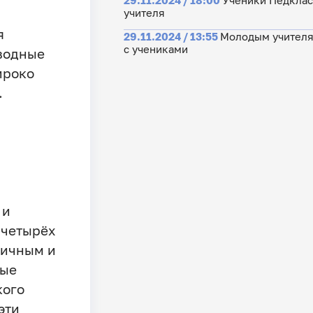
29.11.2024 / 18:00
Ученики Педклас
учителя
я
29.11.2024 / 13:55
Молодым учителя
с учениками
водные
ироко
.
 и
 четырёх
ричным и
вые
кого
эти