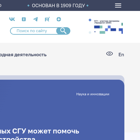
ОСНОВАН В 1909 ГОДУ
О
Социальные
сети
дная деятельность
En
Наука и инновации
ных СГУ может помочь
стройства