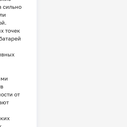
в сильно
или
ой.
х точек
 батарей
ивных
ыми
тв
ости от
ают
ских
х