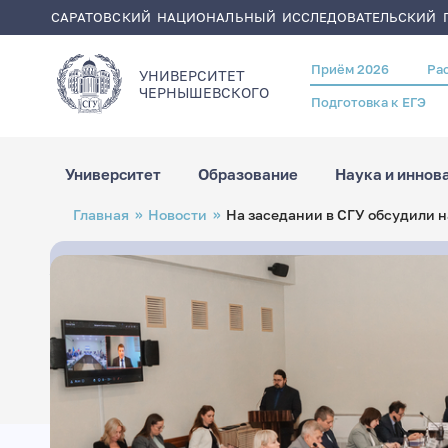
САРАТОВСКИЙ НАЦИОНАЛЬНЫЙ ИССЛЕДОВАТЕЛЬСКИЙ Г
Приём 2026
Ра
Header
УНИВЕРСИТЕТ
menu
ЧЕРНЫШЕВСКОГO
Подготовка к ЕГЭ
Университет
Образование
Наука и иннов
Перейти
Строка
Главная
Новости
На заседании в СГУ обсудили н
к
навигации
основному
содержанию