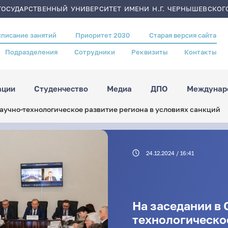
ОСУДАРСТВЕННЫЙ УНИВЕРСИТЕТ ИМЕНИ Н.Г. ЧЕРНЫШЕВСКОГ
списание занятий
Приоритет 2030
Старая версия сайта
Подразделения
Сотрудники
Реквизиты
Контакты
ации
Студенчество
Медиа
ДПО
Междунаро
аучно-технологическое развитие региона в условиях санкций
24.12.2024 / 16:41
На заседании в 
технологическое